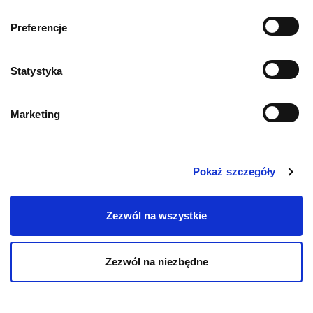
O kotach
Preferencje
Kotka w rui – jak o
nią zadbać?
Statystyka
02.08.2023
Marketing
Pokaż szczegóły
Zezwól na wszystkie
Zezwól na niezbędne
O kotach
Czy kotu trzeba myć
zęby?