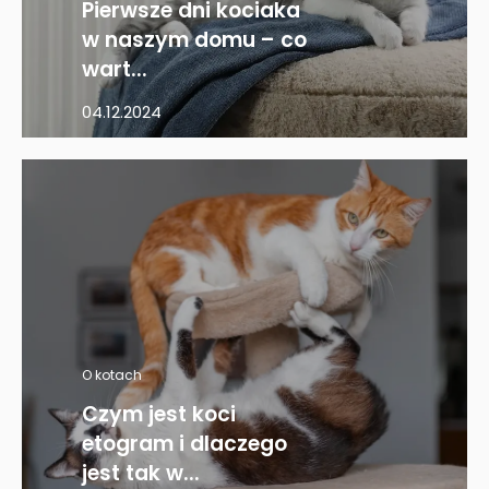
Pierwsze dni kociaka
w naszym domu – co
wart...
04.12.2024
O kotach
Czym jest koci
etogram i dlaczego
jest tak w...