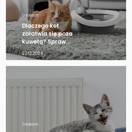
O kotach
Dlaczego kot
załatwia się poza
kuwetą? Spraw...
27.12.2024
O kotach