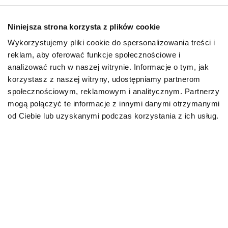
Niniejsza strona korzysta z plików cookie
Wykorzystujemy pliki cookie do spersonalizowania treści i
reklam, aby oferować funkcje społecznościowe i
O kotach
analizować ruch w naszej witrynie. Informacje o tym, jak
Zabierasz kota na
korzystasz z naszej witryny, udostępniamy partnerom
wakacje? Sprawdź,
społecznościowym, reklamowym i analitycznym. Partnerzy
jak go s...
mogą połączyć te informacje z innymi danymi otrzymanymi
od Ciebie lub uzyskanymi podczas korzystania z ich usług.
26.06.2024