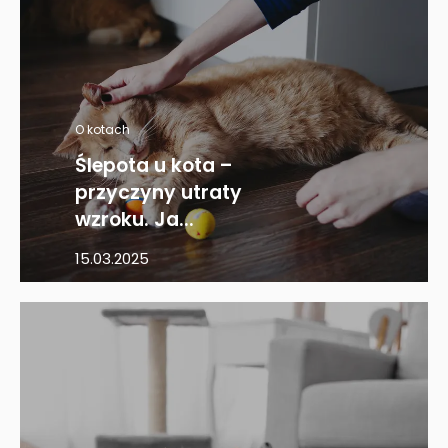
O kotach
Ślepota u kota –
przyczyny utraty
wzroku. Ja...
15.03.2025