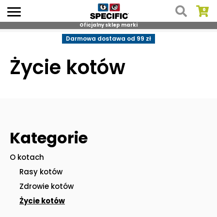
Oficjalny sklep marki
Skip
Darmowa dostawa od 99 zł
to
content
Życie kotów
Kategorie
O kotach
Rasy kotów
Zdrowie kotów
Życie kotów