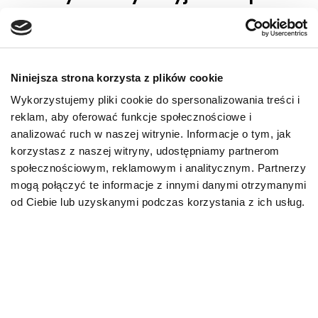
Odpowiednio dobrana
karma dla psa
ma
realny wpływ na jego kondycję i komfort
życia. Jest to szczególnie istotne w
sytuacjach, gdy pojawiają się problemy
Niniejsza strona korzysta z plików cookie
zdrowotne, przewlekłe schorzenia lub
Wykorzystujemy pliki cookie do spersonalizowania treści i
organizm potrzebuje wsparcia w trakcie
reklam, aby oferować funkcje społecznościowe i
leczenia. Karmy weterynaryjne SPECIFIC™
analizować ruch w naszej witrynie. Informacje o tym, jak
powstają przy współpracy z lekarzami
korzystasz z naszej witryny, udostępniamy partnerom
weterynarii, co gwarantuje, że dieta nie tylko
społecznościowym, reklamowym i analitycznym. Partnerzy
odżywia, ale też wspiera konkretne funkcje
mogą połączyć te informacje z innymi danymi otrzymanymi
organizmu.
od Ciebie lub uzyskanymi podczas korzystania z ich usług.
Dlaczego specjalistyczna dieta
jest ważna dla zdrowia psa?
Specjalistyczne karmy weterynaryjne pełnią
istotną rolę w profilaktyce i terapii chorób