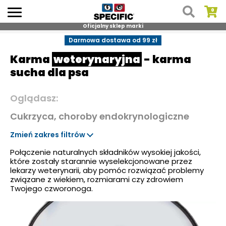
Oficjalny sklep marki
Skip
Darmowa dostawa od 99 zł
to
Karma
weterynaryjna
- karma
content
sucha dla psa
Oglądasz:
Cukrzyca, choroby endokrynologiczne
Zmień zakres filtrów
Połączenie naturalnych składników wysokiej jakości,
które zostały starannie wyselekcjonowane przez
lekarzy weterynarii, aby pomóc rozwiązać problemy
związane z wiekiem, rozmiarami czy zdrowiem
Twojego czworonoga.