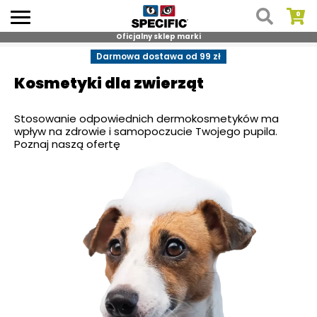
Oficjalny sklep marki
Skip
Darmowa dostawa od 99 zł
to
Kosmetyki dla zwierząt
content
Stosowanie odpowiednich dermokosmetyków ma
wpływ na zdrowie i samopoczucie Twojego pupila.
Poznaj naszą ofertę