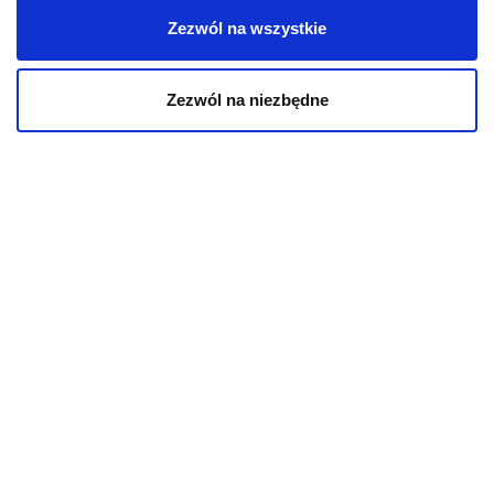
Zezwól na wszystkie
O!MEGA porady
Zezwól na niezbędne
dla Ciebie
PRZECZYTAJ WIĘCEJ
AKTUALNOŚCI
AKTUALNO