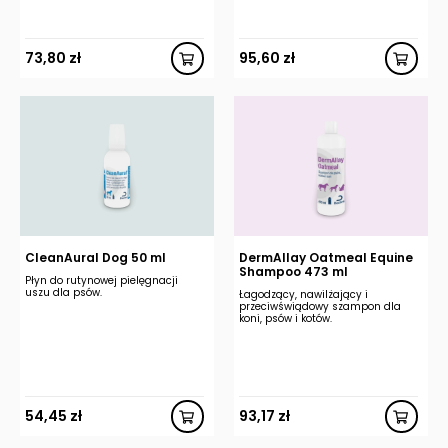
73,80
zł
95,60
zł
CleanAural Dog 50 ml
DermAllay Oatmeal Equine
Shampoo 473 ml
Płyn do rutynowej pielęgnacji
uszu dla psów.
Łagodzący, nawilżający i
przeciwświądowy szampon dla
koni, psów i kotów.
54,45
zł
93,17
zł