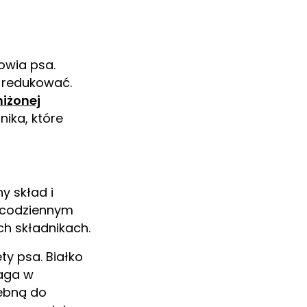
owia psa.
 redukować.
iżonej
ika, które
y skład i
 codziennym
ch składnikach.
y psa. Białko
maga w
zebną do