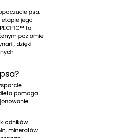
opoczucie psa.
etapie jego
SPECIFIC™ to
różnym poziomie
arii, dzięki
dnych
 psa?
wsparcie
 dieta pomaga
cjonowanie
składników
in, minerałów