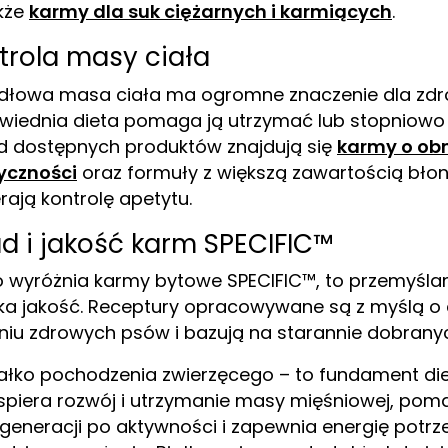
kże
karmy dla suk ciężarnych i karmiących
.
trola masy ciała
dłowa masa ciała ma ogromne znaczenie dla zdr
iednia dieta pomaga ją utrzymać lub stopniowo
 dostępnych produktów znajdują się
karmy o obn
yczności
oraz formuły z większą zawartością błonn
rają kontrolę apetytu.
ad i jakość karm SPECIFIC™
o wyróżnia karmy bytowe SPECIFIC™, to przemyślan
a jakość. Receptury opracowywane są z myślą o
niu zdrowych psów i bazują na starannie dobrany
ałko pochodzenia zwierzęcego – to fundament diet
spiera rozwój i utrzymanie masy mięśniowej, po
generacji po aktywności i zapewnia energię potr