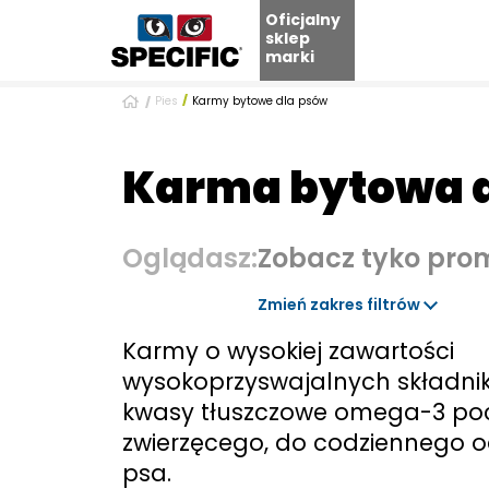
Oficjalny
sklep
marki
Skip
Pies
Karmy bytowe dla psów
to
content
Karma bytowa d
Oglądasz:
Zobacz tyko pro
Zmień zakres filtrów
Karmy o wysokiej zawartości
wysokoprzyswajalnych składni
kwasy tłuszczowe omega-3 po
zwierzęcego, do codziennego 
psa.