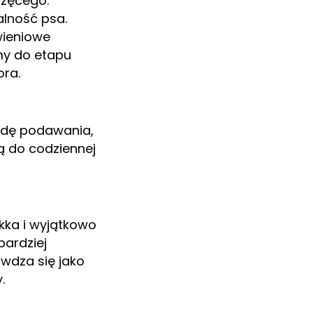
zęcego.
alność psa.
wieniowe
my do etapu
ora.
odę podawania,
ją do codziennej
kka i wyjątkowo
bardziej
wdza się jako
.