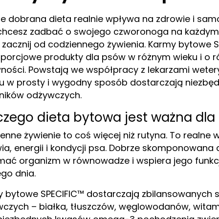
e dobrana dieta realnie wpływa na zdrowie i sam
 chcesz zadbać o swojego czworonoga na każdym 
, zacznij od codziennego żywienia. Karmy bytowe 
porcjowe produkty dla psów w różnym wieku i o 
ności. Powstają we współpracy z lekarzami weteryn
 w prosty i wygodny sposób dostarczają niezbę
ników odżywczych.
czego dieta bytowa jest ważna dla
enne żywienie to coś więcej niż rutyna. To realne 
ia, energii i kondycji psa. Dobrze skomponowana
mać organizm w równowadze i wspiera jego funk
go dnia.
 bytowe SPECIFIC™ dostarczają zbilansowanych 
czych – białka, tłuszczów, węglowodanów, witam