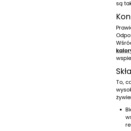
są ta
Kon
Prawi
Odpow
Wśród
kalor
wspie
Skł
To, c
wysok
żywie
Bi
w
re