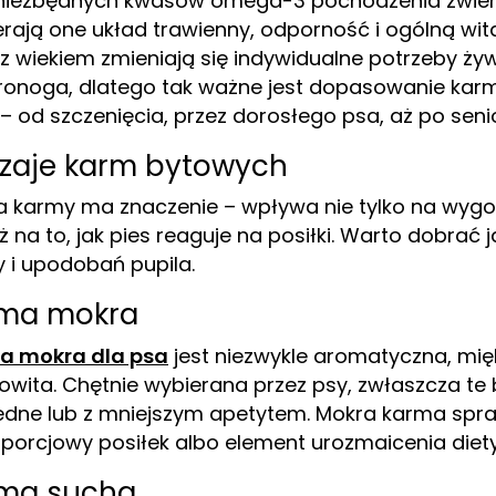
niezbędnych kwasów omega-3 pochodzenia zwier
rają one układ trawienny, odporność i ogólną wit
z wiekiem zmieniają się indywidualne potrzeby ży
onoga, dlatego tak ważne jest dopasowanie kar
 – od szczenięcia, przez dorosłego psa, aż po seni
zaje karm bytowych
 karmy ma znaczenie – wpływa nie tylko na wyg
eż na to, jak pies reaguje na posiłki. Warto dobrać 
y i upodobań pupila.
ma mokra
a mokra dla psa
jest niezwykle aromatyczna, mię
wita. Chętnie wybierana przez psy, zwłaszcza te 
dne lub z mniejszym apetytem. Mokra karma spra
porcjowy posiłek albo element urozmaicenia diety
ma sucha