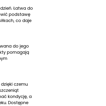
dzień. Łatwa do
owić podstawę
iłkach, co daje
owana do jego
dukty pomagają
nnym
 dzięki czemu
szczeniąt
ać kondycję, a
eku. Dostępne