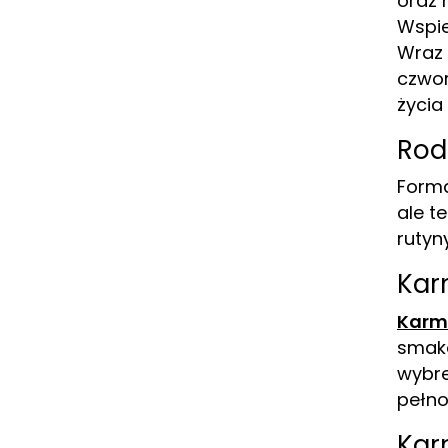
oraz 
Wspie
Wraz 
czwor
życia
Rod
Forma
ale t
rutyn
Kar
Karm
smako
wybre
pełno
Kar