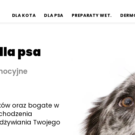
DLA KOTA
DLA PSA
PREPARATY WET.
DERM
la psa
mocyjne
ków oraz bogate w
chodzenia
odżywiania Twojego