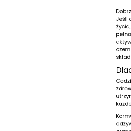
Dobrz
Jeśli
życia
pełno
aktyw
czemu
skład
Dla
Codzi
zdrow
utrzy
każde
Karmy
odżyw