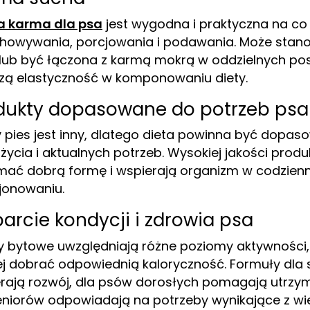
a karma dla psa
jest wygodna i praktyczna na co 
howywania, porcjowania i podawania. Może stan
 lub być łączona z karmą mokrą w oddzielnych pos
zą elastyczność w komponowaniu diety.
dukty dopasowane do potrzeb psa
 pies jest inny, dlatego dieta powinna być dopas
 życia i aktualnych potrzeb. Wysokiej jakości pro
mać dobrą formę i wspierają organizm w codzie
jonowaniu.
arcie kondycji i zdrowia psa
 bytowe uwzględniają różne poziomy aktywności,
ej dobrać odpowiednią kaloryczność. Formuły dla 
rają rozwój, dla psów dorosłych pomagają utrzym
eniorów odpowiadają na potrzeby wynikające z wi