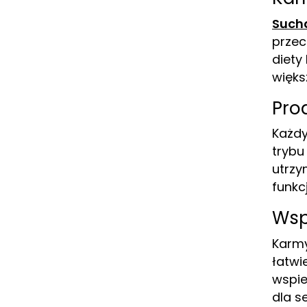
Such
przec
diety
więks
Pro
Każdy
trybu
utrzy
funkc
Wsp
Karmy
łatwi
wspie
dla s