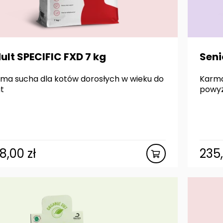
ult SPECIFIC FXD 7 kg
Seni
ma sucha dla kotów dorosłych w wieku do
Karma
at
powyż
28,00
zł
235