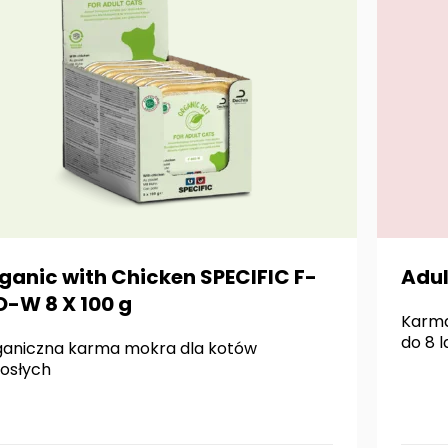
ganic with Chicken SPECIFIC F-
Adul
O-W 8 X 100 g
Karma
do 8 l
aniczna karma mokra dla kotów
osłych