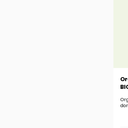
Or
BI
Org
dor