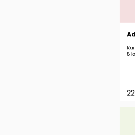
Ad
Kar
8 l
2