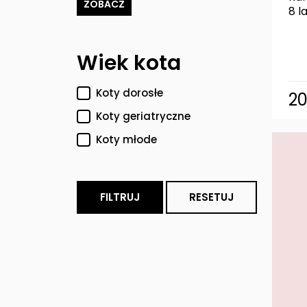
ZOBACZ
8 l
Wiek kota
Koty dorosłe
2
Koty geriatryczne
Koty młode
FILTRUJ
RESETUJ