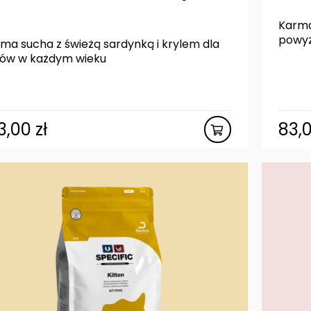
Karma
powyż
ma sucha z świeżą sardynką i krylem dla
ów w każdym wieku
3,00
zł
83,