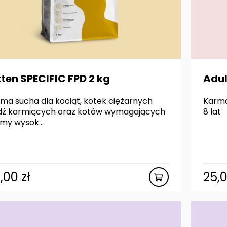
tten SPECIFIC FPD 2 kg
Adul
ma sucha dla kociąt, kotek ciężarnych
Karma
dź karmiących oraz kotów wymagających
8 lat
my wysok...
7,00
zł
25,