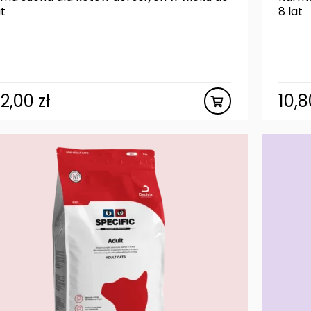
at
8 lat
02,00
zł
10,