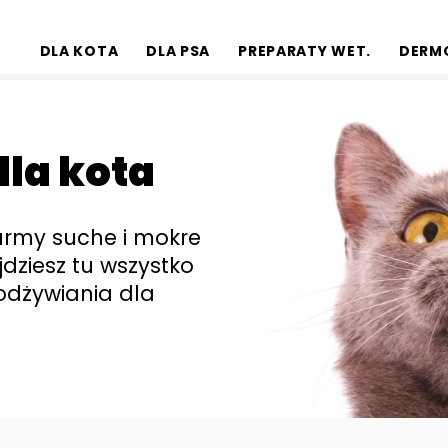
DLA KOTA
DLA PSA
PREPARATY WET.
DERM
la kota
army suche i mokre
jdziesz tu wszystko
odżywiania dla