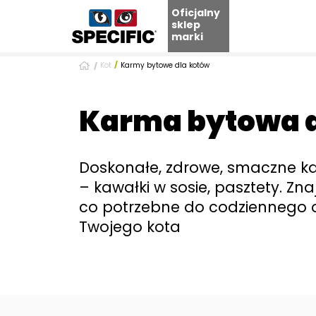
Oficjalny
sklep
marki
Skip
Kot
Karmy bytowe dla kotów
to
content
Karma bytowa d
Doskonałe, zdrowe, smaczne k
– kawałki w sosie, pasztety. Zna
co potrzebne do codziennego 
Twojego kota