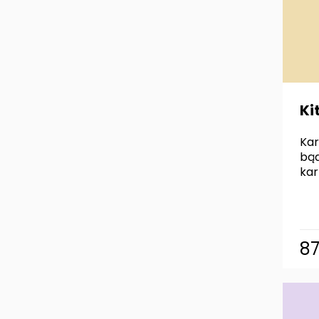
Ki
Kar
bą
kar
8