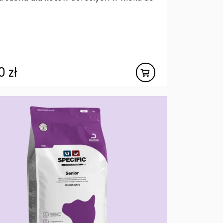
80
zł