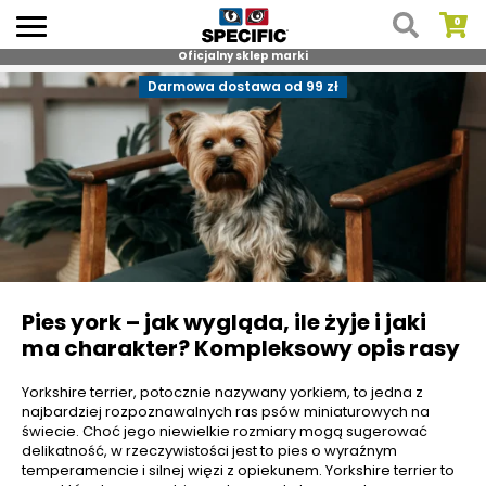
Oficjalny sklep marki
Skip
Darmowa dostawa od 99 zł
to
content
Pies york – jak wygląda, ile żyje i jaki
ma charakter? Kompleksowy opis rasy
Yorkshire terrier, potocznie nazywany yorkiem, to jedna z
najbardziej rozpoznawalnych ras psów miniaturowych na
świecie. Choć jego niewielkie rozmiary mogą sugerować
delikatność, w rzeczywistości jest to pies o wyraźnym
temperamencie i silnej więzi z opiekunem. Yorkshire terrier to