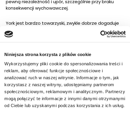
pewną niezależność i upór, szczególnie przy braku
konsekwencji wychowawczej.
York jest bardzo towarzyski, zwykle dobrze dogaduje
się z innymi zwierzętami, jeśli został prawidłowo
zsocjalizowany. Jest to pies bardzo aktywny, a jego
temperament sprawia, że potrzebuje nie tylko ruchu,
ale również stymulacji umysłowej, aby uniknąć nudy i
zachowań problemowych.
Niniejsza strona korzysta z plików cookie
Wykorzystujemy pliki cookie do spersonalizowania treści i
Długość życia, pielęgnacja i
reklam, aby oferować funkcje społecznościowe i
zdrowie yorka
analizować ruch w naszej witrynie. Informacje o tym, jak
korzystasz z naszej witryny, udostępniamy partnerom
Średnia długość życia yorkshire terriera wynosi od 13
społecznościowym, reklamowym i analitycznym. Partnerzy
do 16 lat, a przy odpowiedniej opiece weterynaryjnej,
mogą połączyć te informacje z innymi danymi otrzymanymi
właściwym żywieniu i utrzymaniu prawidłowej masy
od Ciebie lub uzyskanymi podczas korzystania z ich usług.
ciała wiele osobników dożywa jeszcze starszego
wieku. Jest to rasa długowieczna, jednak obarczona
pewnymi predyspozycjami zdrowotnymi.