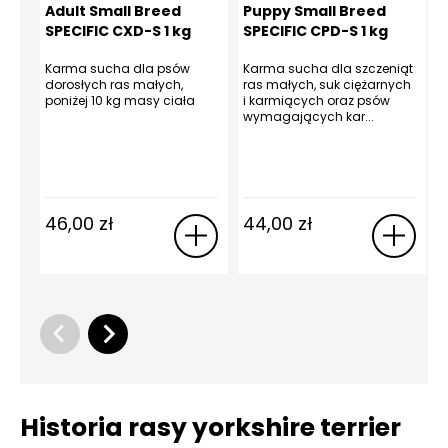
Adult Small Breed
Puppy Small Breed
SPECIFIC CXD-S 1 kg
SPECIFIC CPD-S 1 kg
Karma sucha dla psów
Karma sucha dla szczeniąt
dorosłych ras małych,
ras małych, suk ciężarnych
s
poniżej 10 kg masy ciała
i karmiących oraz psów
p
wymagających kar...
46,00
zł
44,00
zł
Historia rasy yorkshire terrier