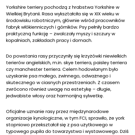
Yorkshire terriery pochodzą z hrabstwa Yorkshire w
Wielkiej Brytanii. Rasa wykształciła się w XIX wieku w
środowisku robotniczym, głównie wśród pracowników
fabryk włókienniczych i górników. Psy pełniły bardzo
praktyczną funkcję – zwalczały myszy i szczury w
kopalniach, zakładach pracy i domach.
Do powstania rasy przyczyniły się krzyżówki niewielkich
terierów angielskich, m.in. skye terriera, paisley terriera
czy manchester terriera. Celem hodowlanym było
uzyskanie psa małego, zwinnego, odważnego i
skutecznego w ciasnych przestrzeniach. Z czasem
zwrócono również uwagę na estetykę – długie,
jedwabiste włosy oraz harmonijną sylwetkę.
Oficjalne uznanie rasy przez międzynarodowe
organizacje kynologiczne, w tym FCI, sprawiło, że york
stopniowo przekształcił się z psa użytkowego w
typowego pupila do towarzystwa i wystawowego. Dziś