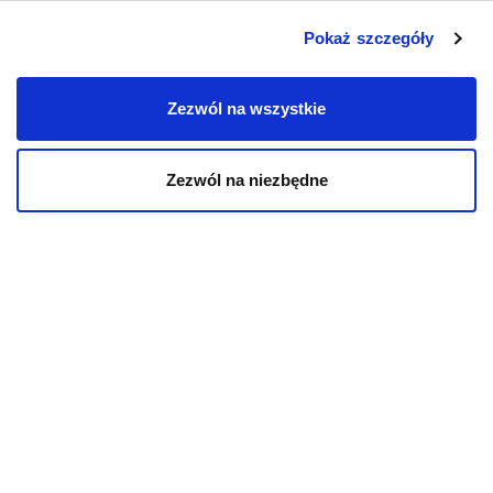
Pokaż szczegóły
Zezwól na wszystkie
Zezwól na niezbędne
AKTUALNOŚCI
AKTUALNO
Biegunka u kota – przyczyny,
Leptospir
co podać? Domowe sposoby
rokowania
23.06.2026
11.06.2026