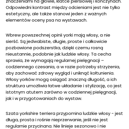
znaczeniami na głowie, klatce piersiowej i kończynach.
Odpowiedni kontrast między odcieniami jest nie tylko
estetyczny, ale także stanowi jeden z ważnych
elementów oceny psa na wystawach.
Wbrew powszechnej opinii yorki mają włosy, a nie
sierść. Są jedwabiste, długie, proste i całkowicie
pozbawione podszerstka, dzięki czemu rosną
nieustannie, podobnie jak ludzkie włosy. Ta cecha
sprawia, że wymagają regularnej pielęgnacji –
codziennego czesania, a w razie potrzeby strzyżenia,
aby zachować zdrowy wygląd i uniknąć kołtunienia.
Włosy yorków mogą osiągać znaczną długość, a ich
struktura umożliwia łatwe układanie i stylizację, co jest
istotnym atutem zarówno w codziennej pielęgnacji,
jak i w przygotowaniach do wystaw.
Szata yorkshire terriera przypomina ludzkie włosy - jest
długa, prosta i rośnie nieprzerwanie, jeśli nie jest
regularnie przycinana. Nie linieje sezonowo i nie