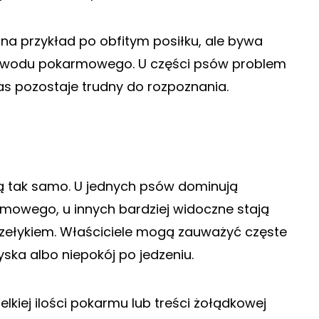
na przykład po obfitym posiłku, ale bywa
ewodu pokarmowego. U części psów problem
zas pozostaje trudny do rozpoznania.
ą tak samo. U jednych psów dominują
owego, u innych bardziej widoczne stają
rzełykiem. Właściciele mogą zauważyć częste
yska albo niepokój po jedzeniu.
kiej ilości pokarmu lub treści żołądkowej