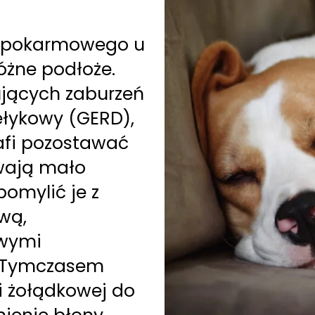
u pokarmowego u
żne podłoże.
ujących zaburzeń
ełykowy (GERD),
rafi pozostawać
wają mało
pomylić je z
wą,
owymi
. Tymczasem
ci żołądkowej do