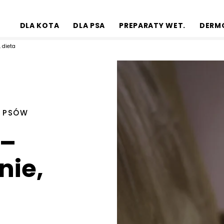
DLA KOTA
DLA PSA
PREPARATY WET.
DERM
, dieta
 PSÓW
 –
nie,