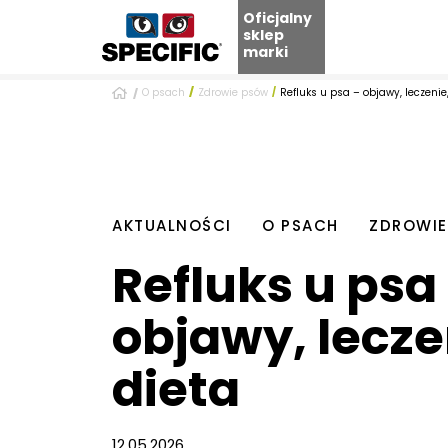
Oficjalny
sklep
marki
Skip
O psach
Zdrowie psów
Refluks u psa – objawy, leczenie
to
content
AKTUALNOŚCI
O PSACH
ZDROWIE
Refluks u psa
objawy, lecze
dieta
12.05.2026