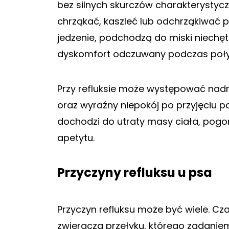
bez silnych skurczów charakterystyc
chrząkać, kaszleć lub odchrząkiwać p
jedzenie, podchodzą do miski niechę
dyskomfort odczuwany podczas poły
Przy refluksie może występować nadmi
oraz wyraźny niepokój po przyjęciu 
dochodzi do utraty masy ciała, pogors
apetytu.
Przyczyny refluksu u psa
Przyczyn refluksu może być wiele. C
zwieracza przełyku, którego zadanie