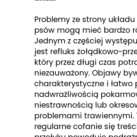
Problemy ze strony układ
psów mogą mieć bardzo ró
Jednym z częściej występ
jest refluks żołądkowo-prz
który przez długi czas pot
niezauważony. Objawy by
charakterystyczne i łatwo 
nadwrażliwością pokarmo
niestrawnością lub okres
problemami trawiennymi
regularne cofanie się treś