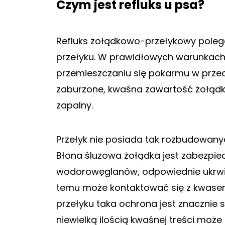
Czym jest refluks u psa?
Refluks żołądkowo-przełykowy polega
przełyku. W prawidłowych warunkach
przemieszczaniu się pokarmu w przec
zaburzone, kwaśna zawartość żołądka
zapalny.
Przełyk nie posiada tak rozbudowan
Błona śluzowa żołądka jest zabezpiec
wodorowęglanów, odpowiednie ukrwien
temu może kontaktować się z kwase
przełyku taka ochrona jest znacznie 
niewielką ilością kwaśnej treści może