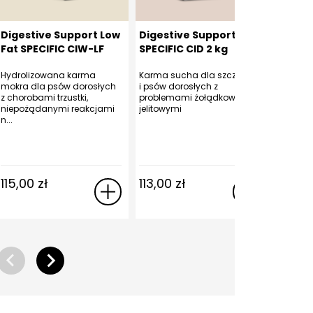
Digestive Support Low
Digestive Support
Digest
Fat SPECIFIC CIW-LF
SPECIFIC CID 2 kg
SPECIF
6×300 g
Hydrolizowana karma
Karma sucha dla szczeniąt
Karma m
mokra dla psów dorosłych
i psów dorosłych z
i psów d
z chorobami trzustki,
problemami żołądkowo-
problem
niepożądanymi reakcjami
jelitowymi
jelitowy
n...
115,00
zł
113,00
zł
93,0