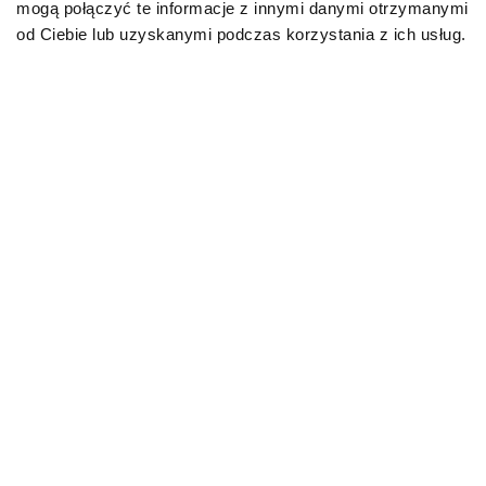
mogą połączyć te informacje z innymi danymi otrzymanymi
kwasów omega-3 (EPA i DHA), brak
od Ciebie lub uzyskanymi podczas korzystania z ich usług.
sztucznych przeciwutleniaczy, barwników i
dodatków smakowych.
Karmy mokre SPECIFIC™ –
żywienie chorego psa nie jest
wyzwaniem!
Jeszcze do niedawna zaplanowanie i
wdrożenie diety dla chorego czworonoga,
która dostarczałaby jego organizmowi
wszystkich niezbędnych składników
odżywczych we właściwych proporcjach, a w
dodatku smakowitej, stanowiło nie lada
trudność. Obecnie, dzięki szerokiemu
wyborowi wśród karm weterynaryjnych
mokrych SPECIFIC™, jest to proste i wygodne!