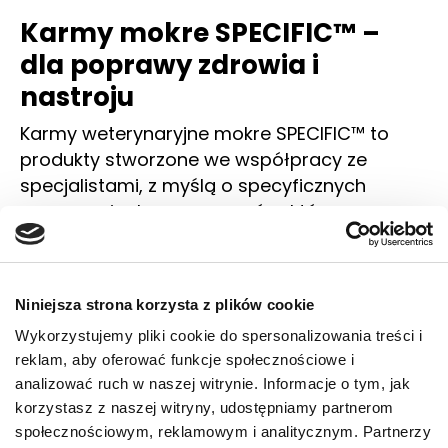
Karmy mokre SPECIFIC™ –
dla poprawy zdrowia i
nastroju
Karmy weterynaryjne mokre SPECIFIC™ to
produkty stworzone we współpracy ze
specjalistami, z myślą o specyficznych
wymaganiach czworonogów, które
potrzebują wzmożonej opieki ze względu na
określone schorzenia. Karmy te stanowią
pełnoporcjowy posiłek, co oznacza, że mogą
Niniejsza strona korzysta z plików cookie
być głównym lub jedynym źródłem
Wykorzystujemy pliki cookie do spersonalizowania treści i
pożywienia. Odznaczają się
reklam, aby oferować funkcje społecznościowe i
wyselekcjonowanymi składnikami najwyższej
analizować ruch w naszej witrynie. Informacje o tym, jak
jakości, ogromną smakowitością i przyjemną,
korzystasz z naszej witryny, udostępniamy partnerom
miękką konsystencją. Ich głównymi zaletami
społecznościowym, reklamowym i analitycznym. Partnerzy
są m.in.: wysokie stężenie dobroczynnych