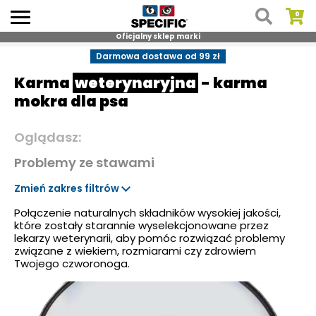
Oficjalny sklep marki
Skip
Darmowa dostawa od 99 zł
to
Karma
weterynaryjna
- karma
content
mokra dla psa
Oglądasz:
Problemy ze stawami
Zmień zakres filtrów
Połączenie naturalnych składników wysokiej jakości,
które zostały starannie wyselekcjonowane przez
lekarzy weterynarii, aby pomóc rozwiązać problemy
związane z wiekiem, rozmiarami czy zdrowiem
Twojego czworonoga.