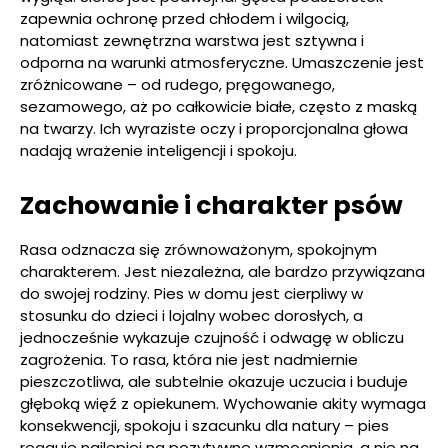
zapewnia ochronę przed chłodem i wilgocią,
natomiast zewnętrzna warstwa jest sztywna i
odporna na warunki atmosferyczne. Umaszczenie jest
zróżnicowane – od rudego, pręgowanego,
sezamowego, aż po całkowicie białe, często z maską
na twarzy. Ich wyraziste oczy i proporcjonalna głowa
nadają wrażenie inteligencji i spokoju.
Zachowanie i charakter psów
Rasa odznacza się zrównoważonym, spokojnym
charakterem. Jest niezależna, ale bardzo przywiązana
do swojej rodziny. Pies w domu jest cierpliwy w
stosunku do dzieci i lojalny wobec dorosłych, a
jednocześnie wykazuje czujność i odwagę w obliczu
zagrożenia. To rasa, która nie jest nadmiernie
pieszczotliwa, ale subtelnie okazuje uczucia i buduje
głęboką więź z opiekunem. Wychowanie akity wymaga
konsekwencji, spokoju i szacunku dla natury – pies
reaguje najlepiej na pozytywne wzmocnienia, a nie na