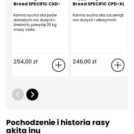
Breed SPECIFIC CXD-
Breed SPECIFIC CPD-XL
XL 12 kg
12 kg
X
Karma sucha dla psów
Karma sucha dla szczeniąt
dorosłych ras dużych i
ras dużych i olbrzymich
s
średnich, powyżej 25 kg
o
masy ciała
254,00
zł
246,00
zł
Pochodzenie i historia rasy
akita inu