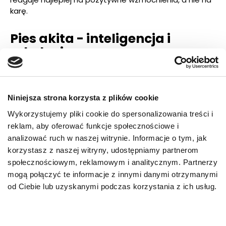
karę.
Pies akita - inteligencja i
szkolenie rasy
Akity są bardzo inteligentne i szybko uczą się nowych
komend, jednak ich niezależność wymaga
systematycznego podejścia. Szkolenie oparte na
Niniejsza strona korzysta z plików cookie
nagradzaniu i konsekwencji przynosi najlepsze efekty.
Wykorzystujemy pliki cookie do spersonalizowania treści i
Wczesna socjalizacja jest kluczowa – pozwala akicie
reklam, aby oferować funkcje społecznościowe i
funkcjonować spokojnie w kontaktach z innymi psami i
analizować ruch w naszej witrynie. Informacje o tym, jak
ludźmi.
korzystasz z naszej witryny, udostępniamy partnerom
społecznościowym, reklamowym i analitycznym. Partnerzy
Wychowanie i potrzeby
mogą połączyć te informacje z innymi danymi otrzymanymi
ruchowe
od Ciebie lub uzyskanymi podczas korzystania z ich usług.
Mimo spokojnego usposobienia w domu, akity
potrzebują regularnej aktywności fizycznej. Długie