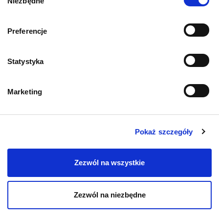
Niezbędne
zgody
Preferencje
Statystyka
Marketing
Mapa kategorii
Pokaż szczegóły
PIES
Zezwól na wszystkie
Karmy bytowe dla psów
Karmy organiczne dla psów dorosłych
Zezwól na niezbędne