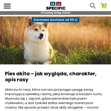
Oficjalny sklep marki
Skip
Darmowa dostawa od 99 zł
to
content
Pies akita – jak wygląda, charakter,
opis rasy
Akita inu to rasa, która od razu przyciąga uwagę swoją
imponującą sylwetką i dumą, jaką emanuje w każdym ruchu.
Wywodzi się z Japonii, gdzie pierwotnie była psem
myśliwskim, a dziś zyskała status wiernego towarzysza
rodziny. Nie sposób przejść obok akity obojętnie – mocna