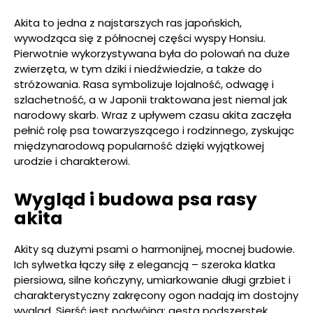
Akita to jedna z najstarszych ras japońskich,
wywodząca się z północnej części wyspy Honsiu.
Pierwotnie wykorzystywana była do polowań na duże
zwierzęta, w tym dziki i niedźwiedzie, a także do
stróżowania. Rasa symbolizuje lojalność, odwagę i
szlachetność, a w Japonii traktowana jest niemal jak
narodowy skarb. Wraz z upływem czasu akita zaczęła
pełnić rolę psa towarzyszącego i rodzinnego, zyskując
międzynarodową popularność dzięki wyjątkowej
urodzie i charakterowi.
Wygląd i budowa psa rasy
akita
Akity są dużymi psami o harmonijnej, mocnej budowie.
Ich sylwetka łączy siłę z elegancją – szeroka klatka
piersiowa, silne kończyny, umiarkowanie długi grzbiet i
charakterystyczny zakręcony ogon nadają im dostojny
wygląd. Sierść jest podwójna: gęsta podszerstek