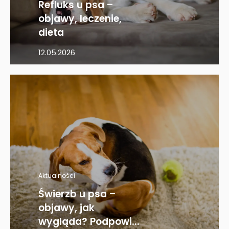
Refluks u psa –
objawy, leczenie,
dieta
12.05.2026
Aktualności
Świerzb u psa –
objawy, jak
wygląda? Podpowi...