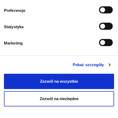
O psach
Preferencje
Pies kaukaz
(owczarek kaukaski)
– char...
Statystyka
09.12.2025
Marketing
Pokaż szczegóły
Zezwól na wszystkie
Zezwól na niezbędne
O psach
Pies maltipoo – opis
rasy, charakter, ...