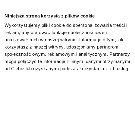
Niniejsza strona korzysta z plików cookie
Wykorzystujemy pliki cookie do spersonalizowania treści i
reklam, aby oferować funkcje społecznościowe i
O psach
analizować ruch w naszej witrynie. Informacje o tym, jak
Pies hawańczyk –
korzystasz z naszej witryny, udostępniamy partnerom
opis rasy, jak
społecznościowym, reklamowym i analitycznym. Partnerzy
wygląda
mogą połączyć te informacje z innymi danymi otrzymanymi
od Ciebie lub uzyskanymi podczas korzystania z ich usług.
24.02.2026