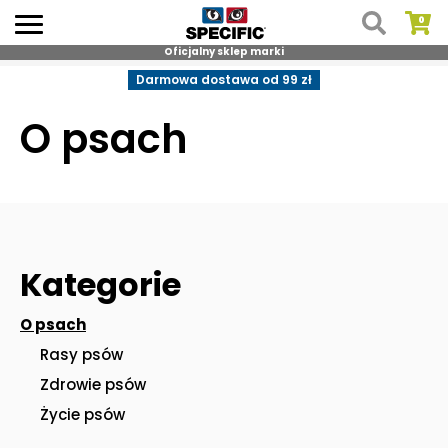
Oficjalny sklep marki
Skip
Darmowa dostawa od 99 zł
to
content
O psach
Kategorie
O psach
Rasy psów
Zdrowie psów
Życie psów