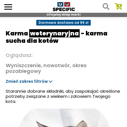
Oficjalny sklep marki
Skip
Darmowa dostawa od 99 zł
to
Karma
weterynaryjna
- karma
content
sucha dla kotów
Oglądasz:
Wyniszczenie, nowotwór, okres
pozabiegowy
Zmień zakres filtrów
Starannie dobrane składniki, aby zaspokajać określone
potrzeby związane z wiekiem i zdrowiem Twojego
kota.