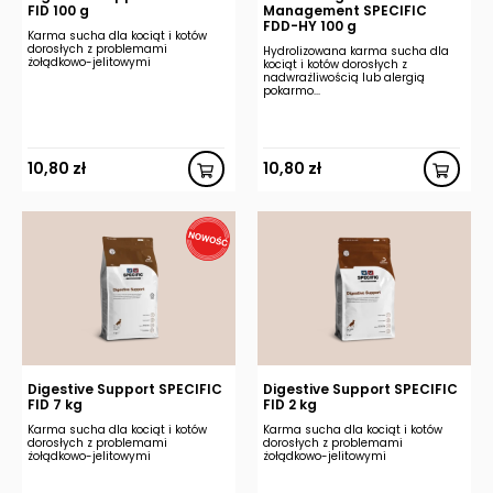
FID 100 g
Management SPECIFIC
FDD-HY 100 g
Karma sucha dla kociąt i kotów
dorosłych z problemami
Hydrolizowana karma sucha dla
żołądkowo-jelitowymi
kociąt i kotów dorosłych z
nadwrażliwością lub alergią
pokarmo...
10,80
zł
10,80
zł
Digestive Support SPECIFIC
Digestive Support SPECIFIC
FID 7 kg
FID 2 kg
Karma sucha dla kociąt i kotów
Karma sucha dla kociąt i kotów
dorosłych z problemami
dorosłych z problemami
żołądkowo-jelitowymi
żołądkowo-jelitowymi