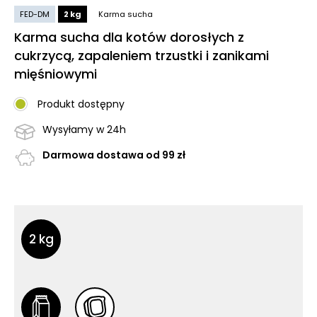
FED-DM
2 kg
Karma sucha
Karma sucha dla kotów dorosłych z
cukrzycą, zapaleniem trzustki i zanikami
mięśniowymi
Produkt dostępny
Wysyłamy w 24h
Darmowa dostawa od 99 zł
Inne opakowania
Inne opakowania
2 kg