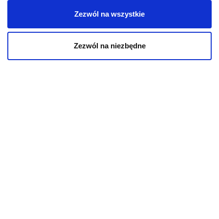
Karmy bytowe dla kotów
Zezwól na wszystkie
Karmy organiczne dla kotów
Zezwól na niezbędne
Karmy weterynaryjne dla kotów
INFORMACJE
Aktualności
O kotach
O psach