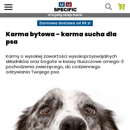
Oficjalny sklep marki
Skip
Darmowa dostawa od 99 zł
to
Karma bytowa - karma sucha dla
content
psa
Karmy o wysokiej zawartości wysokoprzyswajalnych
składników oraz bogate w kwasy tłuszczowe omega-3
pochodzenia zwierzęcego, do codziennego
odżywiania Twojego psa.