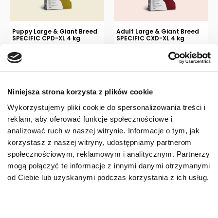
Puppy Large & Giant Breed
Adult Large & Giant Breed
SPECIFIC CPD-XL 4 kg
SPECIFIC CXD-XL 4 kg
Karma sucha dla szczeniąt ras
Karma sucha dla psów dorosłych
dużych i olbrzymich
ras dużych i średnich, powyżej 25
kg masy ciała
Niniejsza strona korzysta z plików cookie
Wykorzystujemy pliki cookie do spersonalizowania treści i
120,00
zł
120,00
zł
reklam, aby oferować funkcje społecznościowe i
analizować ruch w naszej witrynie. Informacje o tym, jak
korzystasz z naszej witryny, udostępniamy partnerom
społecznościowym, reklamowym i analitycznym. Partnerzy
mogą połączyć te informacje z innymi danymi otrzymanymi
od Ciebie lub uzyskanymi podczas korzystania z ich usług.
Adult Large & Giant Breed
Puppy Large & Giant Breed
SPECIFIC CXD-XL 12 kg
SPECIFIC CPD-XL 12 kg