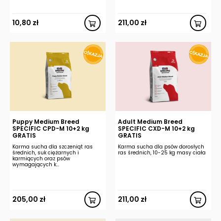
10,80
zł
211,00
zł
Puppy Medium Breed
Adult Medium Breed
SPECIFIC CPD-M 10+2 kg
SPECIFIC CXD-M 10+2 kg
GRATIS
GRATIS
Karma sucha dla szczeniąt ras
Karma sucha dla psów dorosłych
średnich, suk ciężarnych i
ras średnich, 10-25 kg masy ciała
karmiących oraz psów
wymagających k...
205,00
zł
211,00
zł