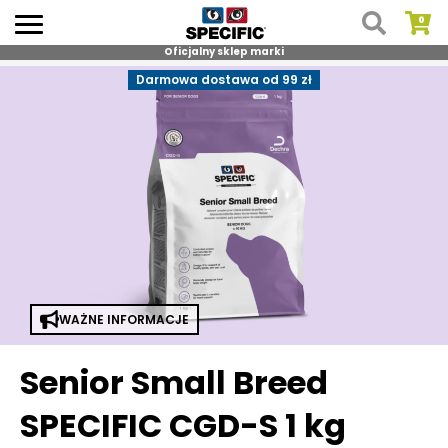
Oficjalny sklep marki
Skip
Darmowa dostawa od 99 zł
to
content
WAŻNE INFORMACJE
Senior Small Breed
SPECIFIC CGD-S 1 kg