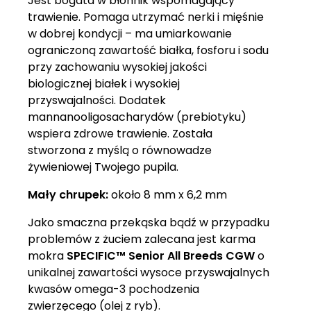
Jest bogata w błonnik wspomagający
trawienie. Pomaga utrzymać nerki i mięśnie
w dobrej kondycji – ma umiarkowanie
ograniczoną zawartość białka, fosforu i sodu
przy zachowaniu wysokiej jakości
biologicznej białek i wysokiej
przyswajalności. Dodatek
mannanooligosacharydów (prebiotyku)
wspiera zdrowe trawienie. Została
stworzona z myślą o równowadze
żywieniowej Twojego pupila.
Mały chrupek:
około 8 mm x 6,2 mm
Jako smaczna przekąska bądź w przypadku
problemów z żuciem zalecana jest karma
mokra
SPECIFIC™ Senior All Breeds CGW
o
unikalnej zawartości wysoce przyswajalnych
kwasów omega-3 pochodzenia
zwierzęcego (olej z ryb).