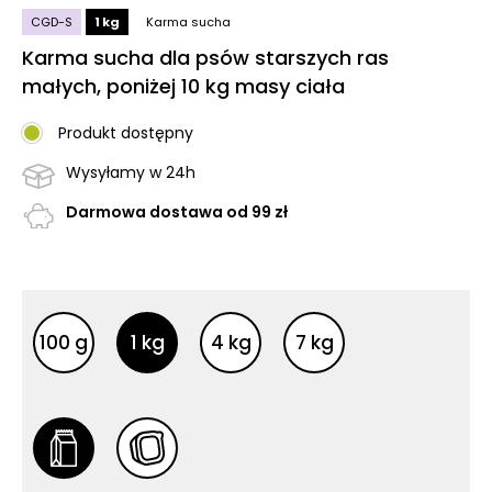
CGD-S
1 kg
Karma sucha
Karma sucha dla psów starszych ras
małych, poniżej 10 kg masy ciała
Produkt dostępny
Wysyłamy w 24h
Darmowa dostawa od 99 zł
Inne opakowania
Inne opakowania
100 g
1 kg
4 kg
7 kg