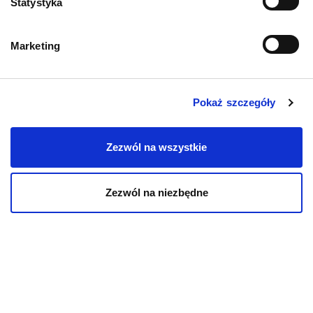
Statystyka
Karmy organiczne dla psów dorosłych
Marketing
Karmy weterynaryjne dla psów
Przysmaki dla psa
Pokaż szczegóły
Zezwól na wszystkie
Zezwól na niezbędne
KOT
Karmy bytowe dla kotów
Karmy organiczne dla kotów
Karmy weterynaryjne dla kotów