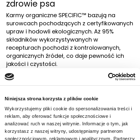
zdrowie psa
Karmy organiczne SPECIFIC™ bazują na
surowcach pochodzących z certyfikowanych
upraw i hodowli ekologicznych. Aż 95%
składników wykorzystywanych w
recepturach pochodzi z kontrolowanych,
organicznych źródeł, co daje pewność ich
jakości i czystości.
W naszych karmach nie znajdziesz
barwników, konserwantów, aromatów ani
sztucznych dodatków. Skład karmy jest
Niniejsza strona korzysta z plików cookie
prosty, przejrzysty i bliski naturalnym
potrzebom żywieniowym psa.
Wykorzystujemy pliki cookie do spersonalizowania treści i
reklam, aby oferować funkcje społecznościowe i
Ekologiczne mokre karmy dla
analizować ruch w naszej witrynie. Informacje o tym, jak
psów
korzystasz z naszej witryny, udostępniamy partnerom
społecznościowym, reklamowym i analitycznym. Partnerzy