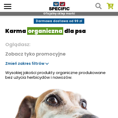
Oficjalny sklep marki
Skip
Darmowa dostawa od 99 zł
to
Karma
organiczna
dla psa
content
Oglądasz:
Zobacz tyko promocyjne
Zmień zakres filtrów
Wysokiej jakości produkty organiczne produkowane
bez użycia herbicydów i nawozów.