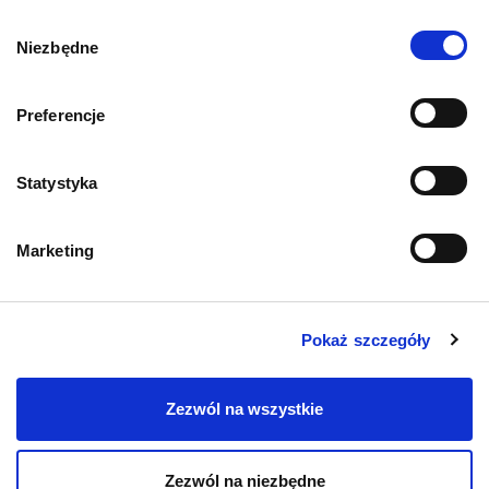
Wybór
Niezbędne
zgody
Mapa kategorii
Preferencje
PIES
Statystyka
Karmy bytowe dla psów
Marketing
Karmy organiczne dla psów dorosłych
Pokaż szczegóły
Karmy weterynaryjne dla psów
Przysmaki dla psa
Zezwól na wszystkie
Zezwól na niezbędne