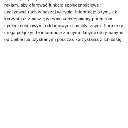
specjalistami, z myślą o specyficznych
reklam, aby oferować funkcje społecznościowe i
wymaganiach czworonogów, które
analizować ruch w naszej witrynie. Informacje o tym, jak
potrzebują wzmożonej opieki ze względu na
korzystasz z naszej witryny, udostępniamy partnerom
określone schorzenia. Karmy te stanowią
społecznościowym, reklamowym i analitycznym. Partnerzy
pełnoporcjowy posiłek, co oznacza, że mogą
mogą połączyć te informacje z innymi danymi otrzymanymi
być głównym lub jedynym źródłem
od Ciebie lub uzyskanymi podczas korzystania z ich usług.
pożywienia. Odznaczają się
wyselekcjonowanymi składnikami najwyższej
jakości, ogromną smakowitością i przyjemną,
miękką konsystencją. Ich głównymi zaletami
są m.in.: wysokie stężenie dobroczynnych
kwasów omega-3 (EPA i DHA), brak
sztucznych przeciwutleniaczy, barwników i
dodatków smakowych.
Karmy mokre SPECIFIC™ –
żywienie chorego psa nie jest