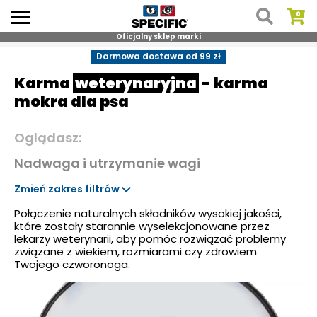
Oficjalny sklep marki
Skip
Darmowa dostawa od 99 zł
to
Karma
weterynaryjna
- karma
content
mokra dla psa
Oglądasz:
Nadwaga i utrzymanie wagi
Zmień zakres filtrów
Połączenie naturalnych składników wysokiej jakości,
które zostały starannie wyselekcjonowane przez
lekarzy weterynarii, aby pomóc rozwiązać problemy
związane z wiekiem, rozmiarami czy zdrowiem
Twojego czworonoga.