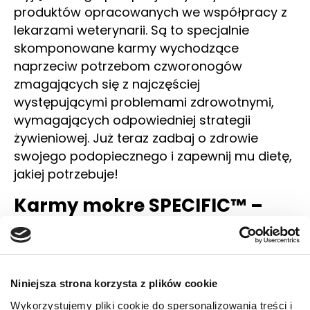
produktów opracowanych we współpracy z
lekarzami weterynarii. Są to specjalnie
skomponowane karmy wychodzące
naprzeciw potrzebom czworonogów
zmagających się z najczęściej
występującymi problemami zdrowotnymi,
wymagających odpowiedniej strategii
żywieniowej. Już teraz zadbaj o zdrowie
swojego podopiecznego i zapewnij mu dietę,
jakiej potrzebuje!
Karmy mokre SPECIFIC™ –
dla poprawy zdrowia i
nastroju
Karmy weterynaryjne mokre SPECIFIC™ to
Niniejsza strona korzysta z plików cookie
produkty stworzone we współpracy ze
Wykorzystujemy pliki cookie do spersonalizowania treści i