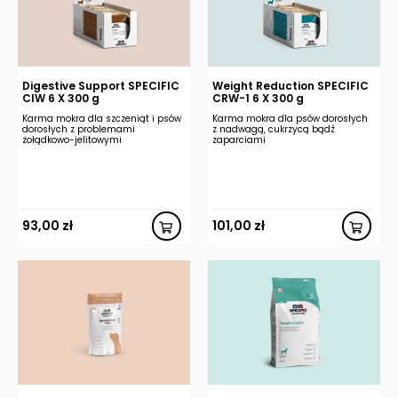
Digestive Support SPECIFIC
Weight Reduction SPECIFIC
CIW 6 X 300 g
CRW-1 6 X 300 g
Karma mokra dla szczeniąt i psów
Karma mokra dla psów dorosłych
dorosłych z problemami
z nadwagą, cukrzycą bądź
żołądkowo-jelitowymi
zaparciami
93,00
zł
101,00
zł