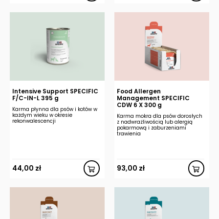
Intensive Support SPECIFIC
Food Allergen
F/C-IN-L 395 g
Management SPECIFIC
CDW 6 X 300 g
Karma płynna dla psów i kotów w
każdym wieku w okresie
Karma mokra dla psów dorosłych
rekonwalescencji
z nadwrażliwością lub alergią
pokarmową i zaburzeniami
trawienia
44,00
zł
93,00
zł