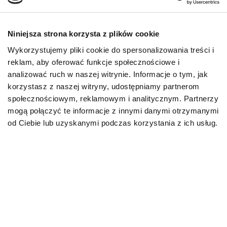
Niniejsza strona korzysta z plików cookie
Digestive Support SPECIFIC
Digestive Support SPECIFIC
Wykorzystujemy pliki cookie do spersonalizowania treści i
CID 2 kg
CID 7 kg
reklam, aby oferować funkcje społecznościowe i
Karma sucha dla szczeniąt i psów
Karma sucha dla szczeniąt i psów
dorosłych z problemami
dorosłych z problemami
analizować ruch w naszej witrynie. Informacje o tym, jak
żołądkowo-jelitowymi
żołądkowo-jelitowymi
korzystasz z naszej witryny, udostępniamy partnerom
społecznościowym, reklamowym i analitycznym. Partnerzy
mogą połączyć te informacje z innymi danymi otrzymanymi
od Ciebie lub uzyskanymi podczas korzystania z ich usług.
113,00
zł
261,00
zł