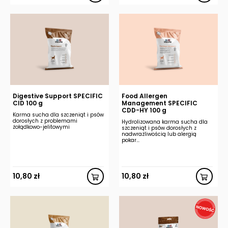
Digestive Support SPECIFIC
Food Allergen
CID 100 g
Management SPECIFIC
CDD-HY 100 g
Karma sucha dla szczeniąt i psów
dorosłych z problemami
Hydrolizowana karma sucha dla
żołądkowo-jelitowymi
szczeniąt i psów dorosłych z
nadwrażliwością lub alergią
pokar...
10,80
zł
10,80
zł