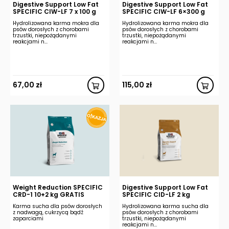
Digestive Support Low Fat
Digestive Support Low Fat
SPECIFIC CIW-LF 7 x 100 g
SPECIFIC CIW-LF 6×300 g
Hydrolizowana karma mokra dla
Hydrolizowana karma mokra dla
psów dorosłych z chorobami
psów dorosłych z chorobami
trzustki, niepożądanymi
trzustki, niepożądanymi
reakcjami n...
reakcjami n...
67,00
zł
115,00
zł
Weight Reduction SPECIFIC
Digestive Support Low Fat
CRD-1 10+2 kg GRATIS
SPECIFIC CID-LF 2 kg
Karma sucha dla psów dorosłych
Hydrolizowana karma sucha dla
z nadwagą, cukrzycą bądź
psów dorosłych z chorobami
zaparciami
trzustki, niepożądanymi
reakcjami n...