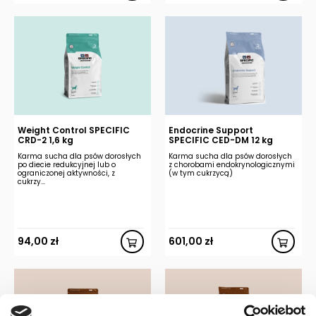
Weight Control SPECIFIC
Endocrine Support
CRD-2 1,6 kg
SPECIFIC CED-DM 12 kg
Karma sucha dla psów dorosłych
Karma sucha dla psów dorosłych
po diecie redukcyjnej lub o
z chorobami endokrynologicznymi
ograniczonej aktywności, z
(w tym cukrzycą)
cukrzy...
94,00
zł
601,00
zł