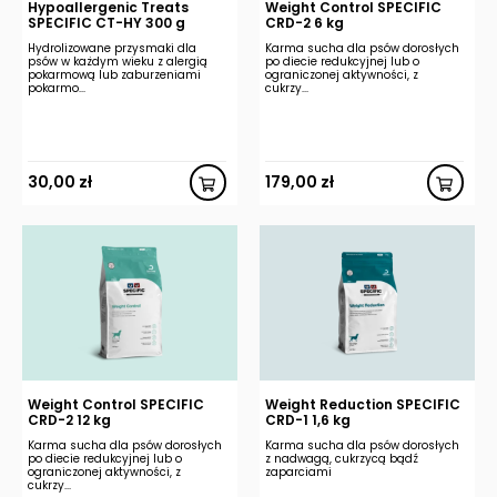
Hypoallergenic Treats
Weight Control SPECIFIC
SPECIFIC CT-HY 300 g
CRD-2 6 kg
Hydrolizowane przysmaki dla
Karma sucha dla psów dorosłych
psów w każdym wieku z alergią
po diecie redukcyjnej lub o
pokarmową lub zaburzeniami
ograniczonej aktywności, z
pokarmo...
cukrzy...
30,00
zł
179,00
zł
Weight Control SPECIFIC
Weight Reduction SPECIFIC
CRD-2 12 kg
CRD-1 1,6 kg
Karma sucha dla psów dorosłych
Karma sucha dla psów dorosłych
po diecie redukcyjnej lub o
z nadwagą, cukrzycą bądź
ograniczonej aktywności, z
zaparciami
cukrzy...