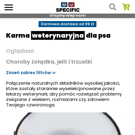
Oficjalny sklep marki
Skip
Darmowa dostawa od 99 zł
to
Karma
weterynaryjna
dla psa
content
Oglądasz:
Choroby żołądka, jelit i trzustki
Zmień zakres filtrów
Połączenie naturalnych składników wysokiej jakości,
które zostały starannie wyselekcjonowane przez
lekarzy weterynarii, aby pomóc rozwiązać problemy
związane z wiekiem, rozmiarami czy zdrowiem
Twojego czworonoga.