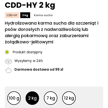
CDD-HY 2 kg
CDD-HY
2 kg
Karma sucha
Hydrolizowana karma sucha dla szczeniąt i
psów dorosłych z nadwrażliwością lub
alergią pokarmową oraz zaburzeniami
żołądkowo-jelitowymi
Produkt dostępny
Wysyłamy w 24h
Darmowa dostawa od 99 zł
Inne opakowania
Inne opakowania
100 g
2 kg
7 kg
12 kg