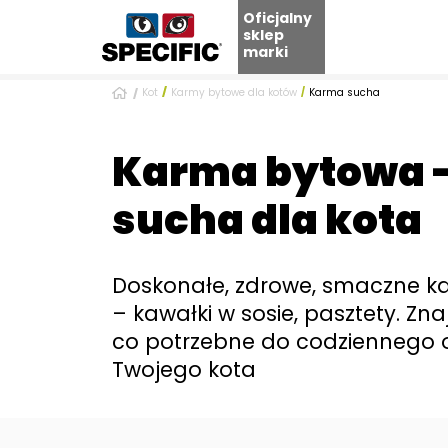
Oficjalny
sklep
marki
Skip
Kot
Karmy bytowe dla kotów
Karma sucha
to
content
Karma bytowa 
sucha dla kota
Doskonałe, zdrowe, smaczne k
– kawałki w sosie, pasztety. Zna
co potrzebne do codziennego 
Twojego kota