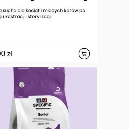
 sucha dla kociąt i młodych kotów po
u kastracji i sterylizacji
00
zł