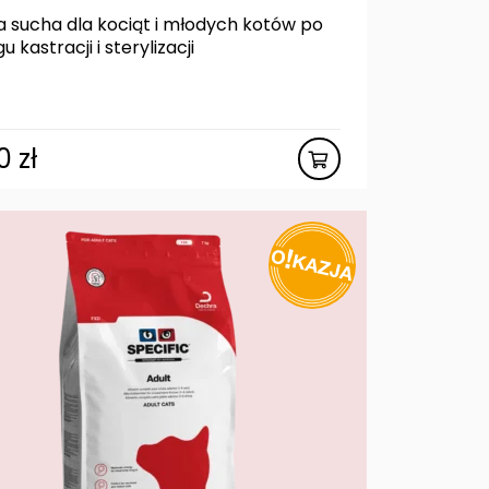
 sucha dla kociąt i młodych kotów po
u kastracji i sterylizacji
80
zł