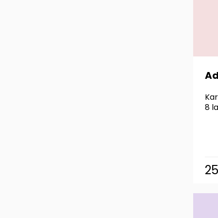
Ad
Kar
8 l
2