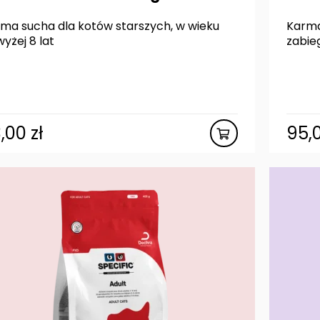
ma sucha dla kotów starszych, w wieku
Karma
yżej 8 lat
zabieg
3,00
zł
95,