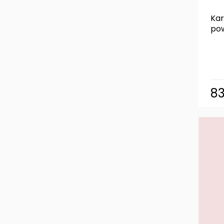
Kar
pow
8