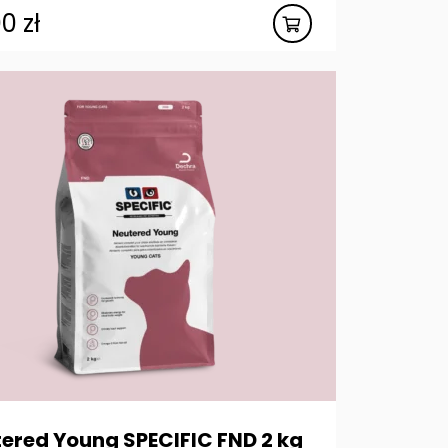
00
zł
ered Young SPECIFIC FND 2 kg