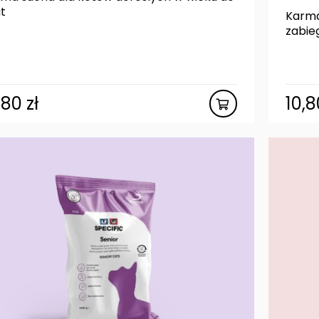
at
Karma
zabieg
,80
zł
10,