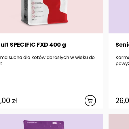
ult SPECIFIC FXD 400 g
Seni
ma sucha dla kotów dorosłych w wieku do
Karma
at
powyż
5,00
zł
26,