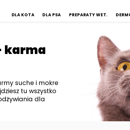
DLA KOTA
DLA PSA
PREPARATY WET.
DERM
- karma
army suche i mokre
jdziesz tu wszystko
odżywiania dla