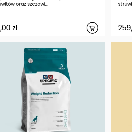
uwitów oraz szczawi...
struwi
8,00
zł
259