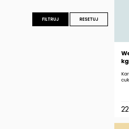
FILTRUJ
RESETUJ
We
kg
Kar
cuk
2