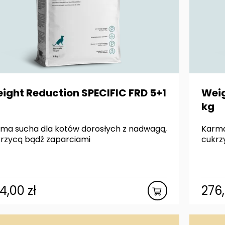
ight Reduction SPECIFIC FRD 5+1
Weig
kg
ma sucha dla kotów dorosłych z nadwagą,
Karma
rzycą bądź zaparciami
cukrz
24,00
zł
276