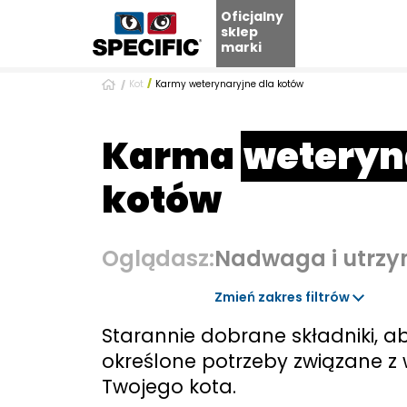
Oficjalny
sklep
marki
Skip
Kot
Karmy weterynaryjne dla kotów
to
content
Karma
weteryn
kotów
Oglądasz:
Nadwaga i utrzy
Zmień zakres filtrów
Starannie dobrane składniki, 
określone potrzeby związane z 
Twojego kota.