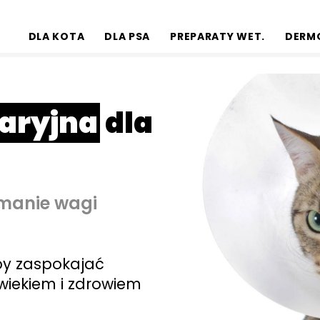
DLA KOTA
DLA PSA
PREPARATY WET.
DERM
aryjna
dla
manie wagi
aby zaspokajać
wiekiem i zdrowiem