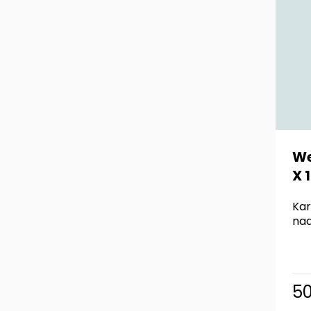
We
X 
Kar
nad
5