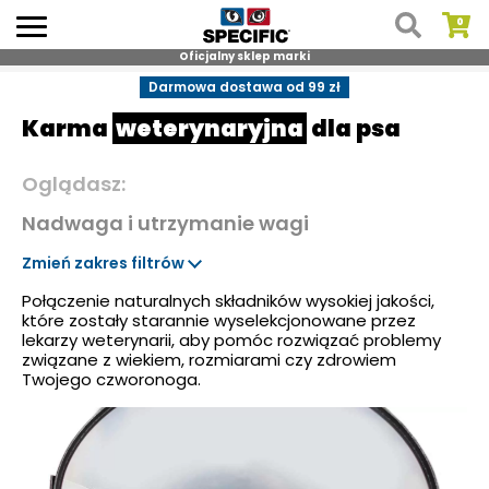
Oficjalny sklep marki
Skip
Darmowa dostawa od 99 zł
to
Karma
weterynaryjna
dla psa
content
Oglądasz:
Nadwaga i utrzymanie wagi
Zmień zakres filtrów
Połączenie naturalnych składników wysokiej jakości,
które zostały starannie wyselekcjonowane przez
lekarzy weterynarii, aby pomóc rozwiązać problemy
związane z wiekiem, rozmiarami czy zdrowiem
Twojego czworonoga.