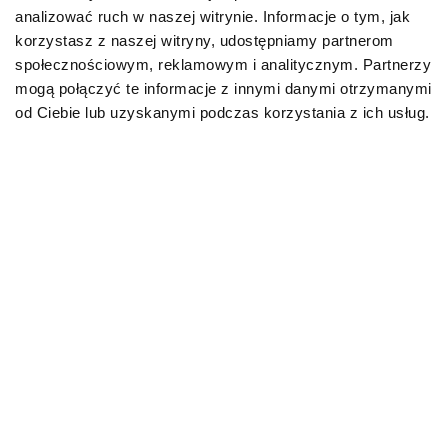
analizować ruch w naszej witrynie. Informacje o tym, jak
korzystasz z naszej witryny, udostępniamy partnerom
POBIERZ KATALOG
społecznościowym, reklamowym i analitycznym. Partnerzy
mogą połączyć te informacje z innymi danymi otrzymanymi
PRZEJRZYJ KATALOG NA STRONIE
od Ciebie lub uzyskanymi podczas korzystania z ich usług.
Karmy weterynaryjne dla psów
Odpowiednio dobrana
karma dla psa
ma
realny wpływ na jego kondycję i komfort
życia. Jest to szczególnie istotne w
sytuacjach, gdy pojawiają się problemy
zdrowotne, przewlekłe schorzenia lub
organizm potrzebuje wsparcia w trakcie
leczenia. Karmy weterynaryjne SPECIFIC™