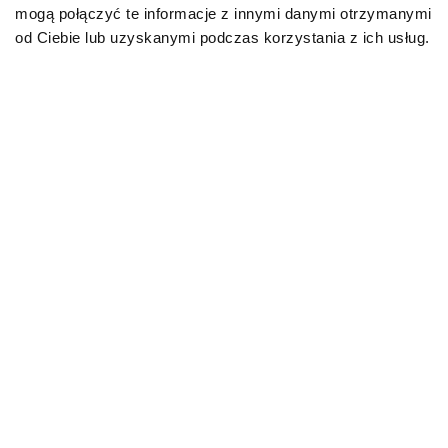
mogą połączyć te informacje z innymi danymi otrzymanymi
od Ciebie lub uzyskanymi podczas korzystania z ich usług.
O!MEGA porady dla Ciebie
PRZECZYTAJ WIĘCEJ
AKTUALNOŚCI
AKTUALNO
Biegunka u kota – przyczyny,
Leptospir
co podać? Domowe sposoby
rokowania