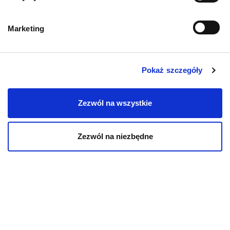
Przysmaki dla psa
Marketing
Pokaż szczegóły
KOT
Zezwól na wszystkie
Karmy bytowe dla kotów
Zezwól na niezbędne
Karmy organiczne dla kotów
Karmy weterynaryjne dla kotów