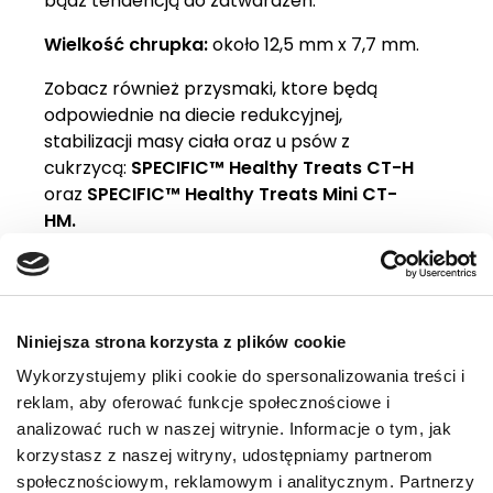
bądź tendencją do zatwardzeń.
Wielkość chrupka:
około 12,5 mm x 7,7 mm.
Zobacz również przysmaki, ktore będą
odpowiednie na diecie redukcyjnej,
stabilizacji masy ciała oraz u psów z
cukrzycą:
SPECIFIC™ Healthy Treats CT-H
oraz
SPECIFIC™ Healthy Treats Mini CT-
HM.
Wskazania
Dlaczego warto
Niniejsza strona korzysta z plików cookie
Zalecenia żywieniowe
Wykorzystujemy pliki cookie do spersonalizowania treści i
Składniki
reklam, aby oferować funkcje społecznościowe i
analizować ruch w naszej witrynie. Informacje o tym, jak
Skład analityczny
korzystasz z naszej witryny, udostępniamy partnerom
społecznościowym, reklamowym i analitycznym. Partnerzy