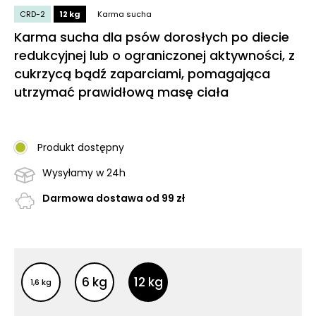
CRD-2
12 kg
Karma sucha
Karma sucha dla psów dorosłych po diecie
redukcyjnej lub o ograniczonej aktywności, z
cukrzycą bądź zaparciami, pomagająca
utrzymać prawidłową masę ciała
Produkt dostępny
Wysyłamy w 24h
Darmowa dostawa od 99 zł
Inne opakowania
Inne opakowania
6 kg
12 kg
1,6 kg