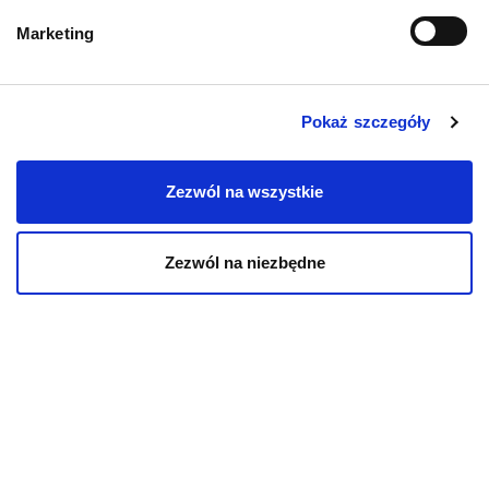
Przysmaki dla psa
Marketing
Pokaż szczegóły
KOT
Zezwól na wszystkie
Karmy bytowe dla kotów
Zezwól na niezbędne
Karmy organiczne dla kotów
Karmy weterynaryjne dla kotów