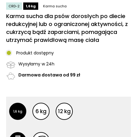
CRD-2
1,6 kg
Karma sucha
Karma sucha dla psów dorosłych po diecie
redukcyjnej lub o ograniczonej aktywności, z
cukrzycą bądź zaparciami, pomagająca
utrzymać prawidłową masę ciała
Produkt dostępny
Wysyłamy w 24h
Darmowa dostawa od 99 zł
Inne opakowania
Inne opakowania
6 kg
12 kg
1,6 kg