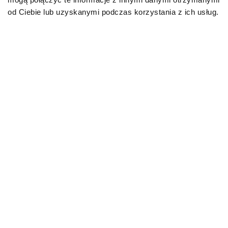
O!MEGA porady dla Ciebie
od Ciebie lub uzyskanymi podczas korzystania z ich usług.
PRZECZYTAJ WIĘCEJ
AKTUALNOŚCI
AKTUALNO
Biegunka u kota – przyczyny,
Leptospir
co podać? Domowe sposoby
rokowania