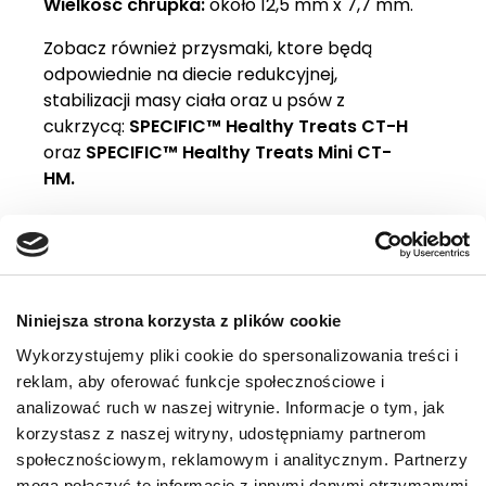
Wielkość chrupka:
około 12,5 mm x 7,7 mm.
Zobacz również przysmaki, ktore będą
odpowiednie na diecie redukcyjnej,
stabilizacji masy ciała oraz u psów z
cukrzycą:
SPECIFIC™ Healthy Treats CT-H
oraz
SPECIFIC™ Healthy Treats Mini CT-
HM.
Wskazania
Dlaczego warto
Zalecenia żywieniowe
Niniejsza strona korzysta z plików cookie
Wykorzystujemy pliki cookie do spersonalizowania treści i
Składniki
reklam, aby oferować funkcje społecznościowe i
Skład analityczny
analizować ruch w naszej witrynie. Informacje o tym, jak
korzystasz z naszej witryny, udostępniamy partnerom
społecznościowym, reklamowym i analitycznym. Partnerzy
mogą połączyć te informacje z innymi danymi otrzymanymi