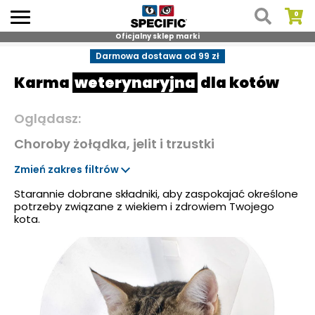
Oficjalny sklep marki
Skip
Darmowa dostawa od 99 zł
to
Karma
weterynaryjna
dla kotów
content
Oglądasz:
Choroby żołądka, jelit i trzustki
Zmień zakres filtrów
Starannie dobrane składniki, aby zaspokajać określone
potrzeby związane z wiekiem i zdrowiem Twojego
kota.