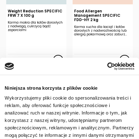
Weight Reduction SPECIFIC
Food Allergen
FRW 7 X 100 g
Management SPECIFIC
FDD-HY 2 kg
Karma mokra dla kotów dorosłych
z nadwagą, cukrzycą bądź
Karma sucha dla kociąt i kotów
zaparciami
dorosłych z nadwrażliwością lub
alergią pokarmową oraz zaburz...
50,00
zł
113,00
zł
Niniejsza strona korzysta z plików cookie
Wykorzystujemy pliki cookie do spersonalizowania treści i
reklam, aby oferować funkcje społecznościowe i
analizować ruch w naszej witrynie. Informacje o tym, jak
korzystasz z naszej witryny, udostępniamy partnerom
Allergen Management Plus
Allergen Management Plus
SPECIFIC FOD-HY 2 kg
SPECIFIC FOW-HY 7 X 100 g
społecznościowym, reklamowym i analitycznym. Partnerzy
Hydrolizowana karma sucha dla
Hydrolizowana karma mokra dla
mogą połączyć te informacje z innymi danymi otrzymanymi
kociąt i kotów dorosłych z alergią
kociąt i kotów dorosłych z alergią