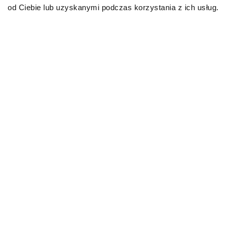
od Ciebie lub uzyskanymi podczas korzystania z ich usług.
PRZECZYTAJ WIĘCEJ
AKTUALNOŚCI
AKTUALNO
Biegunka u kota – przyczyny,
Leptospir
co podać? Domowe sposoby
rokowania
23.06.2026
11.06.2026