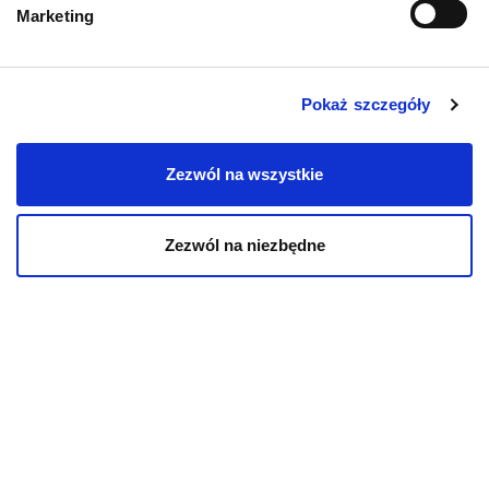
Marketing
Pokaż szczegóły
KOT
Zezwól na wszystkie
Karmy bytowe dla kotów
Zezwól na niezbędne
Karmy organiczne dla kotów
Karmy weterynaryjne dla kotów