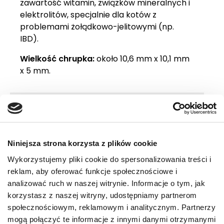
zawartość witamin, związków mineralnych i
elektrolitów, specjalnie dla kotów z
problemami żołądkowo-jelitowymi (np.
IBD).
Wielkość chrupka:
około 10,6 mm x 10,1 mm
x 5 mm.
Wskazania
Dlaczego warto
Zalecenia żywieniowe
Niniejsza strona korzysta z plików cookie
Składniki
Wykorzystujemy pliki cookie do spersonalizowania treści i
Skład analityczny
reklam, aby oferować funkcje społecznościowe i
analizować ruch w naszej witrynie. Informacje o tym, jak
korzystasz z naszej witryny, udostępniamy partnerom
społecznościowym, reklamowym i analitycznym. Partnerzy
O!MEGA porady dla Ciebie
mogą połączyć te informacje z innymi danymi otrzymanymi