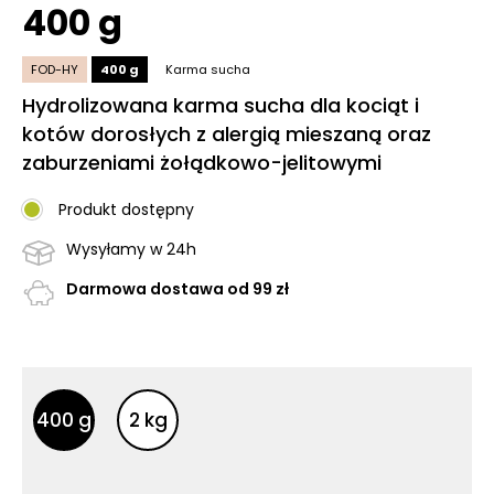
400 g
FOD-HY
400 g
Karma sucha
Hydrolizowana karma sucha dla kociąt i
kotów dorosłych z alergią mieszaną oraz
zaburzeniami żołądkowo-jelitowymi
Produkt dostępny
Wysyłamy w 24h
Darmowa dostawa od 99 zł
Inne opakowania
Inne opakowania
400 g
2 kg