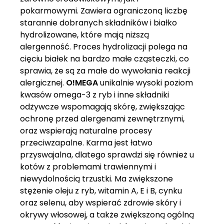
pokarmowymi. Zawiera ograniczoną liczbę
starannie dobranych składników i białko
hydrolizowane, które mają niższą
alergenność. Proces hydrolizacji polega na
cięciu białek na bardzo małe cząsteczki, co
sprawia, że są za małe do wywołania reakcji
alergicznej.
O!MEGA
unikalnie wysoki poziom
kwasów omega-3 z ryb i inne składniki
odżywcze wspomagają skórę, zwiększając
ochronę przed alergenami zewnętrznymi,
oraz wspierają naturalne procesy
przeciwzapalne. Karma jest łatwo
przyswajalna, dlatego sprawdzi się również u
kotów z problemami trawiennymi i
niewydolnością trzustki. Ma zwiększone
stężenie oleju z ryb, witamin A, E i B, cynku
oraz selenu, aby wspierać zdrowie skóry i
okrywy włosowej, a także zwiększoną ogólną