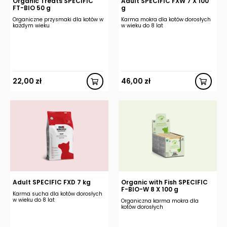
Organic Treats SPECIFIC
Adult SPECIFIC FXW 7 X 100
FT-BIO 50 g
g
Organiczne przysmaki dla kotów w
Karma mokra dla kotów dorosłych
każdym wieku
w wieku do 8 lat
22,00
zł
46,00
zł
Adult SPECIFIC FXD 7 kg
Organic with Fish SPECIFIC
F-BIO-W 8 X 100 g
Karma sucha dla kotów dorosłych
w wieku do 8 lat
Organiczna karma mokra dla
kotów dorosłych