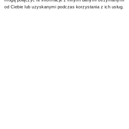
od Ciebie lub uzyskanymi podczas korzystania z ich usług.
POBIERZ KATALOG
PRZEJRZYJ KATALOG NA STRONIE
Karmy bytowe dla kotów
Zdrowie i dobre samopoczucie Twojego kota
zaczyna się od codziennego żywienia. Karmy
bytowe SPECIFIC™ to pełnoporcjowe
produkty, które dostarczają wszystkich
niezbędnych składników odżywczych. Są
dopasowane do wieku, aktywności i
indywidualnych potrzeb pupila – od kociąt,
przez koty dorosłe, aż po seniorów.