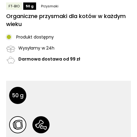
FT-BIO
50 g
Przysmaki
Organiczne przysmaki dla kotów w każdym
wieku
Produkt dostępny
Wysyłamy w 24h
Darmowa dostawa od 99 zł
Inne opakowania
Inne opakowania
50 g