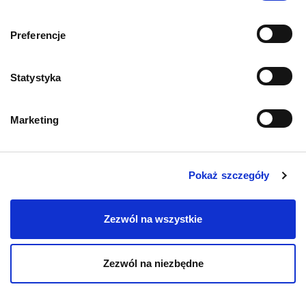
Preferencje
Statystyka
Mapa kategorii
Marketing
PIES
Pokaż szczegóły
Karmy bytowe dla psów
Karmy organiczne dla psów dorosłych
Zezwól na wszystkie
Karmy weterynaryjne dla psów
Zezwól na niezbędne
Przysmaki dla psa