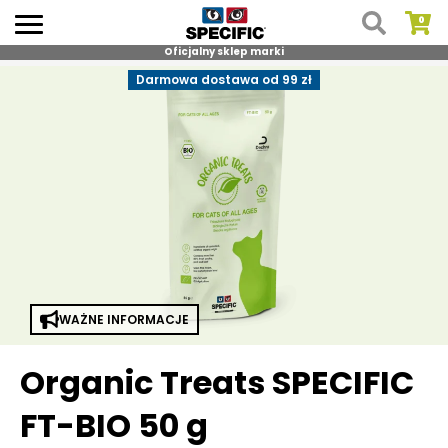
Oficjalny sklep marki
Skip
Darmowa dostawa od 99 zł
to
content
WAŻNE INFORMACJE
Organic Treats SPECIFIC
FT-BIO 50 g