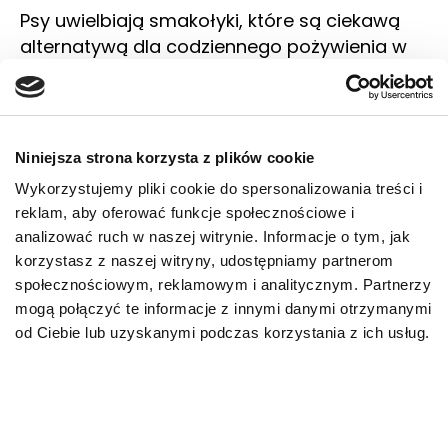
Psy uwielbiają smakołyki, które są ciekawą
alternatywą dla codziennego pożywienia w
misce. Musisz jednak wiedzieć, że przysmaki
przeznaczone dla ludzi nie są właściwą
propozycją dla psów. Chcąc nagradzać psa
smakołykami, wybieraj produkty stworzone z
Niniejsza strona korzysta z plików cookie
myślą o czworonogach i ich potrzebach
Wykorzystujemy pliki cookie do spersonalizowania treści i
żywieniowych. Pamiętaj także, że istotne jest
reklam, aby oferować funkcje społecznościowe i
zachowanie umiaru. Wartość kaloryczna
analizować ruch w naszej witrynie. Informacje o tym, jak
pokarmu w postaci smakołyków nie powinna
korzystasz z naszej witryny, udostępniamy partnerom
przekraczać 10% dobowego
społecznościowym, reklamowym i analitycznym. Partnerzy
zapotrzebowania.
mogą połączyć te informacje z innymi danymi otrzymanymi
od Ciebie lub uzyskanymi podczas korzystania z ich usług.
Przysmaki SPECIFIC
™ – smaczne, zdrowe,
wartościowe
Wśród bogatej oferty przysmaków SPECIFIC™
znajdziesz produkty dedykowane zarówno