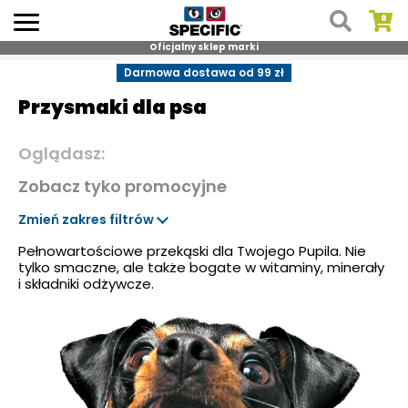
Oficjalny sklep marki
Skip
Darmowa dostawa od 99 zł
to
Przysmaki dla psa
content
Oglądasz:
Zobacz tyko promocyjne
Zmień zakres filtrów
Pełnowartościowe przekąski dla Twojego Pupila. Nie
tylko smaczne, ale także bogate w witaminy, minerały
i składniki odżywcze.