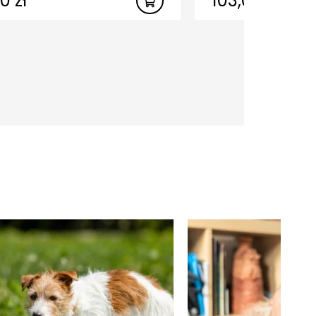
00
zł
103,00
zł