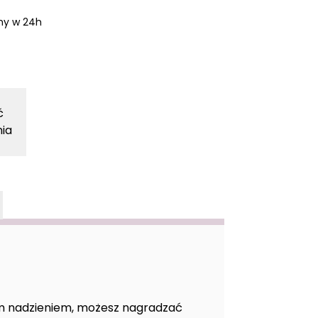
y w 24h
ć
ia
im nadzieniem, możesz nagradzać