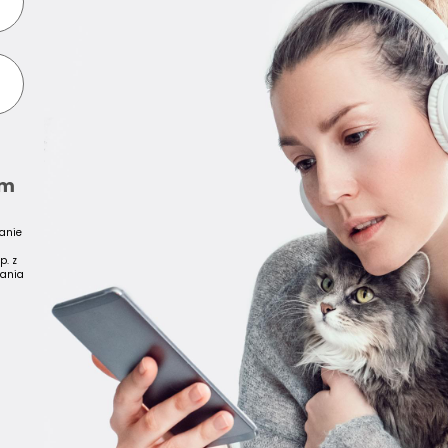
em
anie
p. z
zania