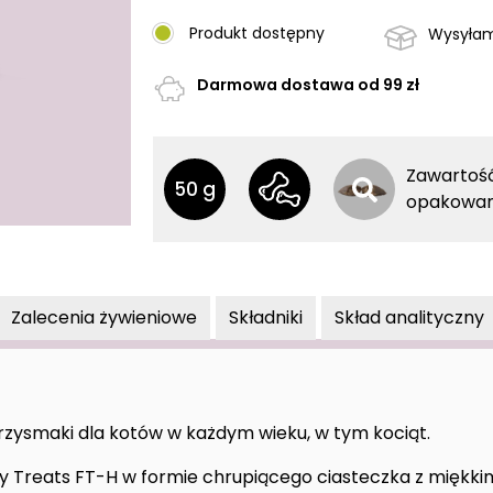
SPECIFIC
Produkt dostępny
Wysyłam
FT-
H
Darmowa dostawa od 99 zł
50
g
Inne opakowania
Inne opakowania
Zawartoś
50 g
opakowan
Zalecenia żywieniowe
Składniki
Skład analityczny
zysmaki dla kotów w każdym wieku, w tym kociąt.
y Treats FT-H w formie chrupiącego ciasteczka z miękk