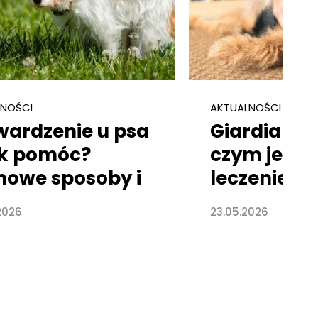
LNOŚCI
AKTUALNOŚCI
wardzenie u psa
Giardia u p
ak pomóc?
czym jest?
owe sposoby i
leczenie
filaktyka
2026
23.05.2026