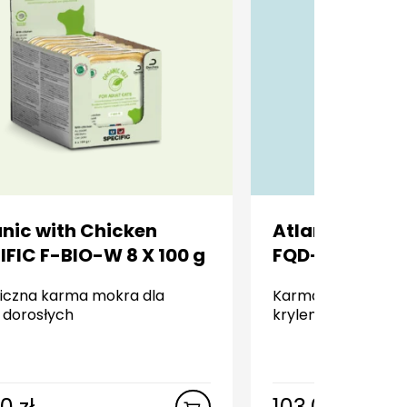
nic with Chicken
Atlantic Sardi
IFIC F-BIO-W 8 X 100 g
FQD-F 2 kg
iczna karma mokra dla
Karma sucha z świ
 dorosłych
krylem dla kotów 