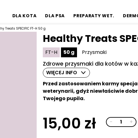
DLA KOTA
DLA PSA
PREPARATY WET.
DERM
hy Treats SPECIFIC FT-H 50 g
Healthy Treats SPE
FT-H
50 g
Przysmaki
Zdrowe przysmaki dla kotów w k
WIĘCEJ INFO
Przed zastosowaniem karmy specjali
weterynarii, gdyż niewłaściwie do
Twojego pupila.
15,00
zł
ilość
-
+
Alternative:
Healthy
Treats