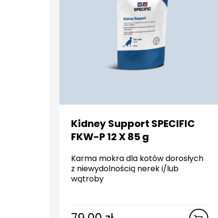
Kidney Support SPECIFIC
FKW-P 12 X 85 g
Karma mokra dla kotów dorosłych
z niewydolnością nerek i/lub
wątroby