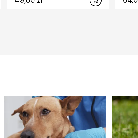
49,00
zł
64,