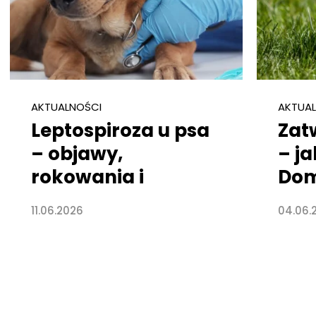
AKTUALNOŚCI
AKTUA
Leptospiroza u psa
Zat
– objawy,
– j
rokowania i
Dom
przyczyny
pro
11.06.2026
04.06.