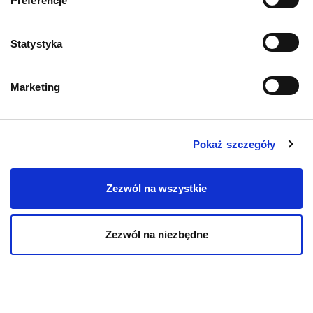
Preferencje
Statystyka
Mapa kategorii
Marketing
PIES
Karmy bytowe dla psów
Pokaż szczegóły
Karmy organiczne dla psów dorosłych
Zezwól na wszystkie
Karmy weterynaryjne dla psów
Zezwól na niezbędne
Przysmaki dla psa