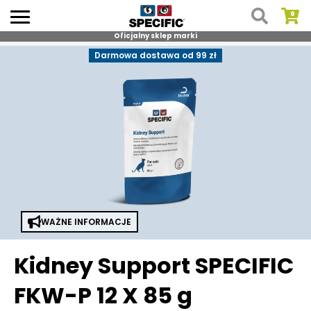
Oficjalny sklep marki
Skip
Darmowa dostawa od 99 zł
to
content
WAŻNE INFORMACJE
Kidney Support SPECIFIC
FKW-P 12 X 85 g