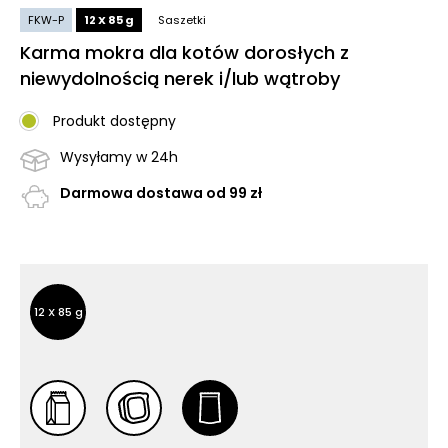
FKW-P
12 X 85 g
Saszetki
Karma mokra dla kotów dorosłych z
niewydolnością nerek i/lub wątroby
Produkt dostępny
Wysyłamy w 24h
Darmowa dostawa od 99 zł
Inne opakowania
Inne opakowania
12 X 85 g