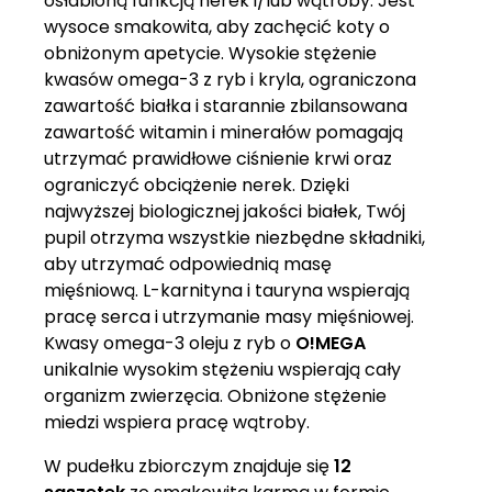
osłabioną funkcją nerek i/lub wątroby. Jest
wysoce smakowita, aby zachęcić koty o
obniżonym apetycie. Wysokie stężenie
kwasów omega-3 z ryb i kryla, ograniczona
zawartość białka i starannie zbilansowana
zawartość witamin i minerałów pomagają
utrzymać prawidłowe ciśnienie krwi oraz
ograniczyć obciążenie nerek. Dzięki
najwyższej biologicznej jakości białek, Twój
pupil otrzyma wszystkie niezbędne składniki,
aby utrzymać odpowiednią masę
mięśniową. L-karnityna i tauryna wspierają
pracę serca i utrzymanie masy mięśniowej.
Kwasy omega-3 oleju z ryb o
O!MEGA
unikalnie wysokim stężeniu wspierają cały
organizm zwierzęcia. Obniżone stężenie
miedzi wspiera pracę wątroby.
W pudełku zbiorczym znajduje się
12