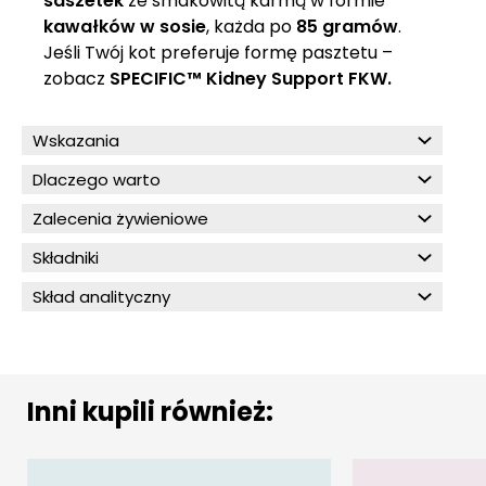
saszetek
ze smakowitą karmą w formie
kawałków w sosie
, każda po
85 gramów
.
Jeśli Twój kot preferuje formę pasztetu –
zobacz
SPECIFIC™ Kidney Support FKW
.
Wskazania
Dlaczego warto
Zalecenia żywieniowe
Składniki
Skład analityczny
Inni kupili również: