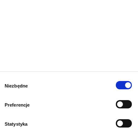
Zapisz
Wybór
Niezbędne
zgody
Preferencje
Mapa kategorii
Statystyka
PIES