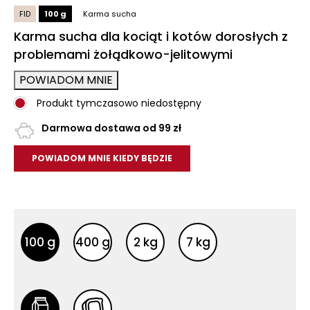
FID
100 g
Karma sucha
Karma sucha dla kociąt i kotów dorosłych z
problemami żołądkowo-jelitowymi
POWIADOM MNIE
Produkt tymczasowo niedostępny
Darmowa dostawa od 99 zł
POWIADOM MNIE KIEDY BĘDZIE
Inne opakowania
Inne opakowania
100 g
400 g
2 kg
7 kg