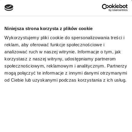
Niniejsza strona korzysta z plików cookie
Wykorzystujemy pliki cookie do spersonalizowania treści i
reklam, aby oferować funkcje społecznościowe i
analizować ruch w naszej witrynie. Informacje o tym, jak
Digestive Support
Digestive
korzystasz z naszej witryny, udostępniamy partnerom
SPECIFIC FIW-P 12 X 85
SPECIFIC 
społecznościowym, reklamowym i analitycznym. Partnerzy
G
mogą połączyć te informacje z innymi danymi otrzymanymi
Karma mokra 
od Ciebie lub uzyskanymi podczas korzystania z ich usług.
kotów doros
Karma mokra dla kociąt i
problemami
kotów dorosłych z
jelitowymi
problemami żołądkowo-
jelitowymi
78,00
zł
50,00
zł