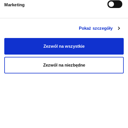
Marketing
Karmy bytowe dla psów
Karmy organiczne dla psów dorosłych
Pokaż szczegóły
Karmy weterynaryjne dla psów
Zezwól na wszystkie
Przysmaki dla psa
Zezwól na niezbędne
KOT
Karmy bytowe dla kotów
Karmy organiczne dla kotów