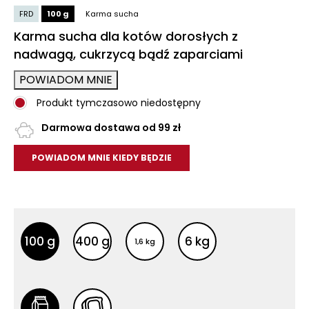
FRD
100 g
Karma sucha
Karma sucha dla kotów dorosłych z
nadwagą, cukrzycą bądź zaparciami
POWIADOM MNIE
Produkt tymczasowo niedostępny
Darmowa dostawa od 99 zł
POWIADOM MNIE KIEDY BĘDZIE
Inne opakowania
Inne opakowania
100 g
400 g
6 kg
1,6 kg