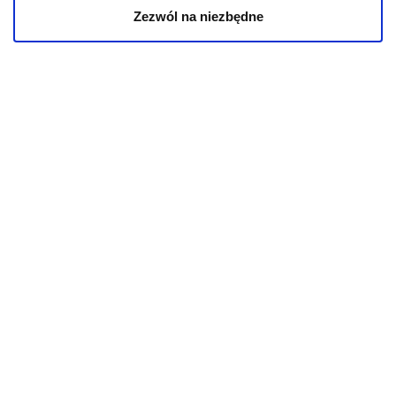
Karmy weterynaryjne dla kotów
Zezwól na niezbędne
INFORMACJE
Aktualności
O kotach
O psach
Informacje o sklepie