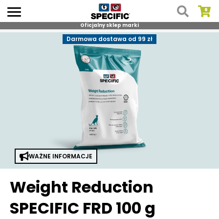
Oficjalny sklep marki
Skip
Darmowa dostawa od 99 zł
to
content
WAŻNE INFORMACJE
Weight Reduction
SPECIFIC FRD 100 g