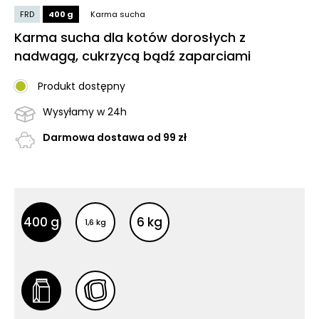
FRD
400 g
Karma sucha
Karma sucha dla kotów dorosłych z
nadwagą, cukrzycą bądź zaparciami
Produkt dostępny
Wysyłamy w 24h
Darmowa dostawa od 99 zł
Inne opakowania
Inne opakowania
400 g
6 kg
1,6 kg