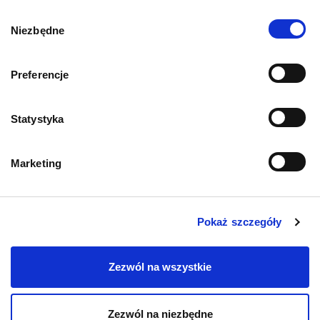
Karmy organiczne dla psów dorosłych
Wybór
Niezbędne
zgody
Karmy weterynaryjne dla psów
Przysmaki dla psa
Preferencje
Statystyka
Marketing
KOT
Karmy bytowe dla kotów
Pokaż szczegóły
Karmy organiczne dla kotów
Zezwól na wszystkie
Karmy weterynaryjne dla kotów
Zezwól na niezbędne