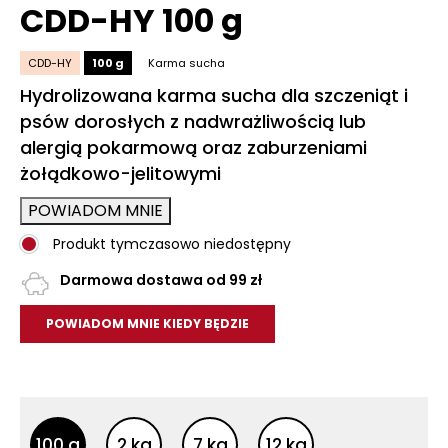
CDD-HY 100 g
CDD-HY
100 g
Karma sucha
Hydrolizowana karma sucha dla szczeniąt i
psów dorosłych z nadwrażliwością lub
alergią pokarmową oraz zaburzeniami
żołądkowo-jelitowymi
POWIADOM MNIE
Produkt tymczasowo niedostępny
Darmowa dostawa od 99 zł
POWIADOM MNIE KIEDY BĘDZIE
Inne opakowania
Inne opakowania
100 g
2 kg
7 kg
12 kg