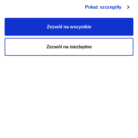
Pokaż szczegóły
KOT
Zezwól na wszystkie
Karmy bytowe dla kotów
Karmy organiczne dla kotów
Zezwól na niezbędne
Karmy weterynaryjne dla kotów
INFORMACJE
Aktualności