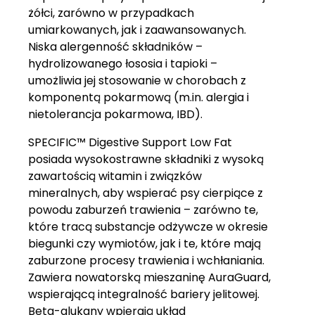
żółci, zarówno w przypadkach
umiarkowanych, jak i zaawansowanych.
Niska alergenność składników –
hydrolizowanego łososia i tapioki –
umożliwia jej stosowanie w chorobach z
komponentą pokarmową (m.in. alergia i
nietolerancja pokarmowa, IBD).
SPECIFIC™ Digestive Support Low Fat
posiada wysokostrawne składniki z wysoką
zawartością witamin i związków
mineralnych, aby wspierać psy cierpiące z
powodu zaburzeń trawienia – zarówno te,
które tracą substancje odżywcze w okresie
biegunki czy wymiotów, jak i te, które mają
zaburzone procesy trawienia i wchłaniania.
Zawiera nowatorską mieszaninę AuraGuard,
wspierającą integralność bariery jelitowej.
Beta-glukany wpierają układ