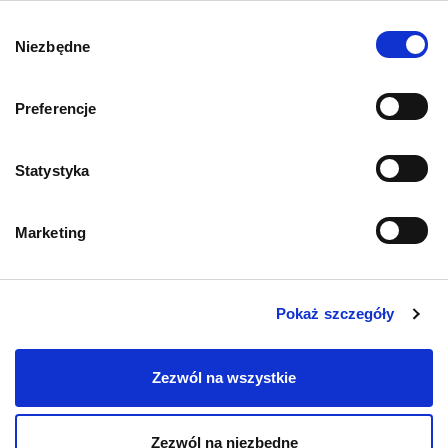
Wybór
Niezbędne
zgody
Preferencje
Statystyka
Mapa kategorii
Marketing
PIES
Pokaż szczegóły
Karmy bytowe dla psów
Zezwól na wszystkie
Karmy organiczne dla psów dorosłych
Karmy weterynaryjne dla psów
Zezwól na niezbędne