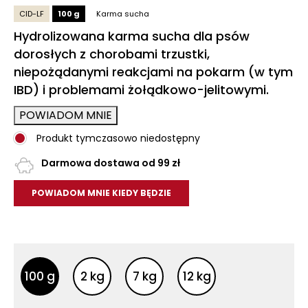
CID-LF
100 g
Karma sucha
Hydrolizowana karma sucha dla psów
dorosłych z chorobami trzustki,
niepożądanymi reakcjami na pokarm (w tym
IBD) i problemami żołądkowo-jelitowymi.
POWIADOM MNIE
Produkt tymczasowo niedostępny
Darmowa dostawa od 99 zł
POWIADOM MNIE KIEDY BĘDZIE
Inne opakowania
Inne opakowania
100 g
2 kg
7 kg
12 kg