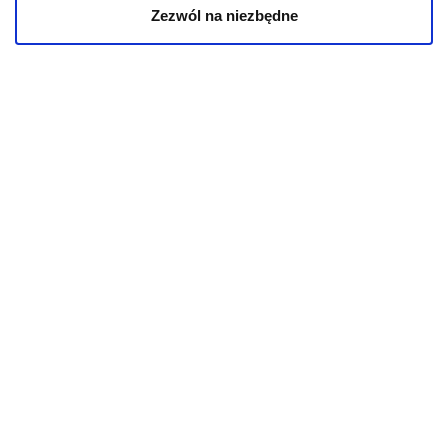
Zezwól na niezbędne
INFORMACJE
Aktualności
O kotach
O psach
Informacje o sklepie