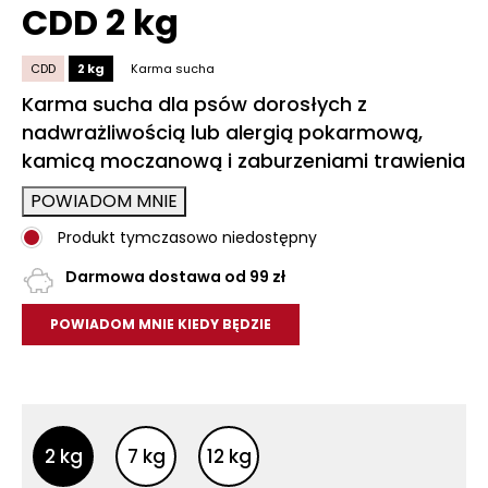
CDD 2 kg
CDD
2 kg
Karma sucha
Karma sucha dla psów dorosłych z
nadwrażliwością lub alergią pokarmową,
kamicą moczanową i zaburzeniami trawienia
POWIADOM MNIE
Produkt tymczasowo niedostępny
Darmowa dostawa od 99 zł
POWIADOM MNIE KIEDY BĘDZIE
Inne opakowania
Inne opakowania
2 kg
7 kg
12 kg