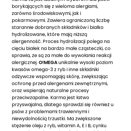
borykających się z wieloma alergiami,
zarówno środowiskowymi, jak i
pokarmowymi. Zawiera ograniczoną liczbę
starannie dobranych składników i białko
hydrolizowane, które mają niższą
alergenność. Proces hydrolizacji polega na
cięciu białek na bardzo małe cząsteczki, co
sprawia, że są za małe do wywołania reakcji
alergicznej.
O!MEGA
unikalnie wysoki poziom
kwasów omega-3 z ryb i inne składniki
odżywcze wspomagają skórę, zwiększając
ochronę przed alergenami zewnętrznymi,
oraz wspierają naturalne procesy
przeciwzapalne. Karma jest łatwo
przyswajalna, dlatego sprawdzi się również u
psów z problemami trawiennymi i
niewydolnością trzustki. Ma zwiększone
stężenie oleju z ryb, witamin A, E i B, cynku