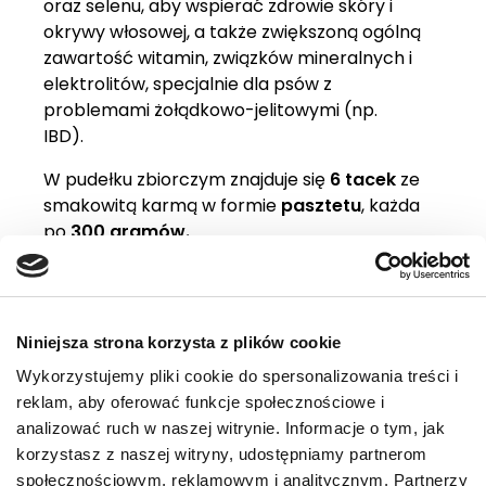
oraz selenu, aby wspierać zdrowie skóry i
okrywy włosowej, a także zwiększoną ogólną
zawartość witamin, związków mineralnych i
elektrolitów, specjalnie dla psów z
problemami żołądkowo-jelitowymi (np.
IBD).
W pudełku zbiorczym znajduje się
6 tacek
ze
smakowitą karmą w formie
pasztetu
, każda
po
300 gramów.
Wskazania
Dlaczego warto
Niniejsza strona korzysta z plików cookie
Zalecenia żywieniowe
Wykorzystujemy pliki cookie do spersonalizowania treści i
reklam, aby oferować funkcje społecznościowe i
Składniki
analizować ruch w naszej witrynie. Informacje o tym, jak
Skład analityczny
korzystasz z naszej witryny, udostępniamy partnerom
społecznościowym, reklamowym i analitycznym. Partnerzy