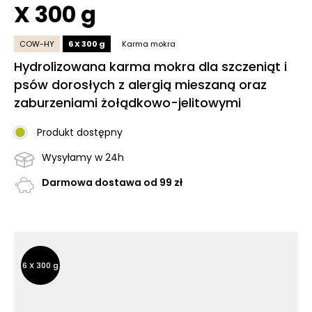
X 300 g
COW-HY
6 X 300 g
Karma mokra
Hydrolizowana karma mokra dla szczeniąt i
psów dorosłych z alergią mieszaną oraz
zaburzeniami żołądkowo-jelitowymi
Produkt dostępny
Wysyłamy w 24h
Darmowa dostawa od 99 zł
Inne opakowania
Inne opakowania
6 X 300 g