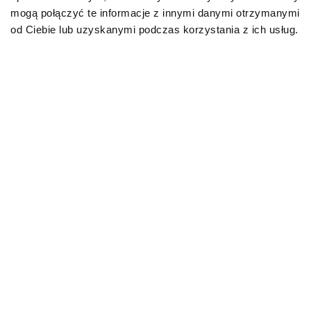
mogą połączyć te informacje z innymi danymi otrzymanymi
od Ciebie lub uzyskanymi podczas korzystania z ich usług.
O!MEGA porady dla Ciebie
PRZECZYTAJ WIĘCEJ
AKTUALNOŚCI
AKTUALNO
Biegunka u kota – przyczyny,
Leptospir