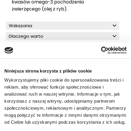
kwasów omega-3 pochodzenia
zwierzęcego (olej z ryb).
Wskazania
Dlaczego warto
Zalecenia żywieniowe
Składniki
Skład analityczny
Niniejsza strona korzysta z plików cookie
Wykorzystujemy pliki cookie do spersonalizowania treści i
reklam, aby oferować funkcje społecznościowe i
O!MEGA porady dla Ciebie
analizować ruch w naszej witrynie. Informacje o tym, jak
korzystasz z naszej witryny, udostępniamy partnerom
społecznościowym, reklamowym i analitycznym. Partnerzy
mogą połączyć te informacje z innymi danymi otrzymanymi
PRZECZYTAJ WIĘCEJ
od Ciebie lub uzyskanymi podczas korzystania z ich usług.