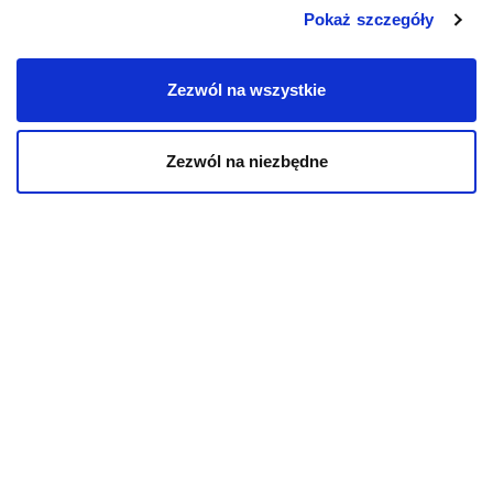
Pokaż szczegóły
KOT
Zezwól na wszystkie
Karmy bytowe dla kotów
Karmy organiczne dla kotów
Zezwól na niezbędne
Karmy weterynaryjne dla kotów
INFORMACJE
Aktualności
O kotach