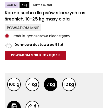
CGD-M
7 kg
Karma sucha
Karma sucha dla psów starszych ras
średnich, 10-25 kg masy ciała
POWIADOM MNIE
Produkt tymczasowo niedostępny
Darmowa dostawa od 99 zł
POWIADOM MNIE KIEDY BĘDZIE
Inne opakowania
Inne opakowania
100 g
4 kg
7 kg
12 kg