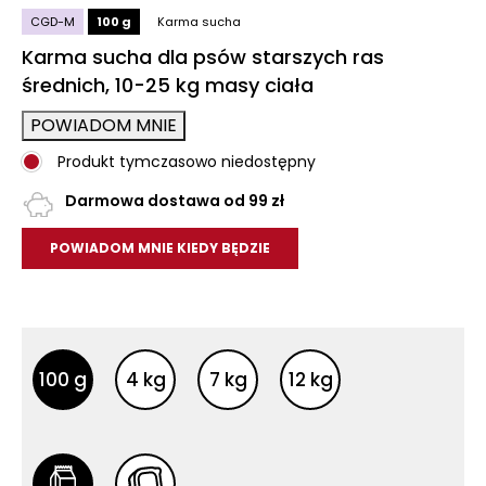
CGD-M
100 g
Karma sucha
Karma sucha dla psów starszych ras
średnich, 10-25 kg masy ciała
POWIADOM MNIE
Produkt tymczasowo niedostępny
Darmowa dostawa od 99 zł
POWIADOM MNIE KIEDY BĘDZIE
Inne opakowania
Inne opakowania
100 g
4 kg
7 kg
12 kg