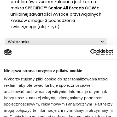
problemów z żuciem zalecana jest karma
mokra
SPECIFIC™ Senior All Breeds CGW
o
unikalnej zawartości wysoce przyswajalnych
kwasów omega-3 pochodzenia
zwierzęcego (olej z ryb).
Wskazania
Dlaczego warto
Zalecenia żywieniowe
Składniki
Niniejsza strona korzysta z plików cookie
Skład analityczny
Wykorzystujemy pliki cookie do spersonalizowania treści i
reklam, aby oferować funkcje społecznościowe i
analizować ruch w naszej witrynie. Informacje o tym, jak
korzystasz z naszej witryny, udostępniamy partnerom
O!MEGA porady dla Ciebie
społecznościowym, reklamowym i analitycznym. Partnerzy
mogą połączyć te informacje z innymi danymi otrzymanymi
od Ciebie lub uzyskanymi podczas korzystania z ich usług.