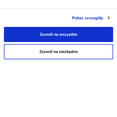
Pokaż szczegóły
KOT
Zezwól na wszystkie
Karmy bytowe dla kotów
Zezwól na niezbędne
Karmy organiczne dla kotów
Karmy weterynaryjne dla kotów
INFORMACJE