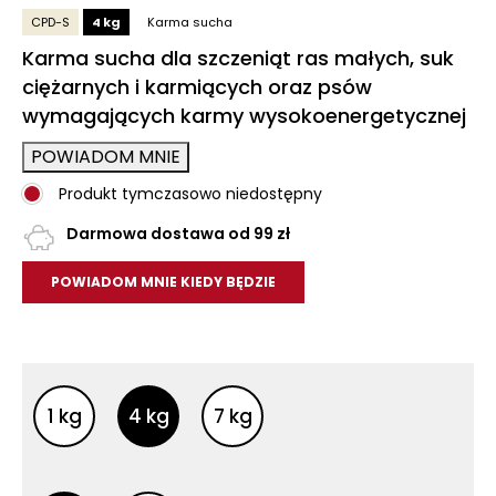
CPD-S
4 kg
Karma sucha
Karma sucha dla szczeniąt ras małych, suk
ciężarnych i karmiących oraz psów
wymagających karmy wysokoenergetycznej
POWIADOM MNIE
Produkt tymczasowo niedostępny
Darmowa dostawa od 99 zł
POWIADOM MNIE KIEDY BĘDZIE
Inne opakowania
Inne opakowania
1 kg
4 kg
7 kg