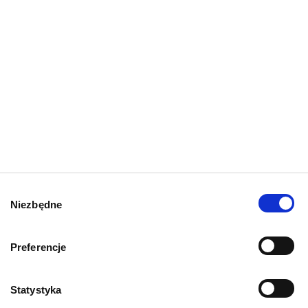
Zapisz
Wybór
Niezbędne
zgody
Preferencje
Mapa kategorii
Statystyka