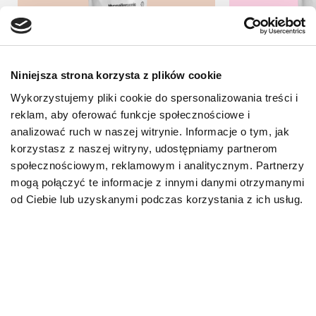
Niniejsza strona korzysta z plików cookie
Wykorzystujemy pliki cookie do spersonalizowania treści i
reklam, aby oferować funkcje społecznościowe i
analizować ruch w naszej witrynie. Informacje o tym, jak
korzystasz z naszej witryny, udostępniamy partnerom
Hypoallergenic Treats
Healthy T
społecznościowym, reklamowym i analitycznym. Partnerzy
SPECIFIC CT-HY 300 g
SPECIFIC
mogą połączyć te informacje z innymi danymi otrzymanymi
od Ciebie lub uzyskanymi podczas korzystania z ich usług.
Hydrolizowane przysmaki dla
Zdrowe mini
psów w każdym wieku z
psów wszyst
alergią pokarmową lub
każdym wie
zaburzeniami pokarmo...
30,00
zł
31,00
zł