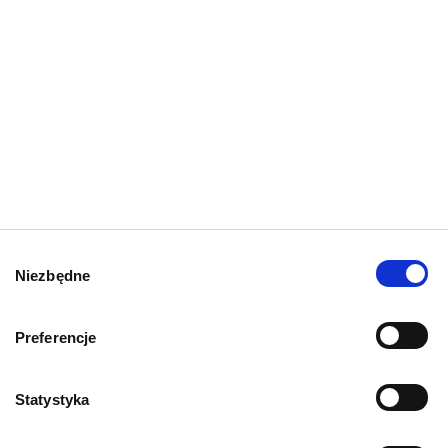
Zapisz
Wybór
Niezbędne
zgody
Preferencje
Mapa kategorii
Statystyka
PIES