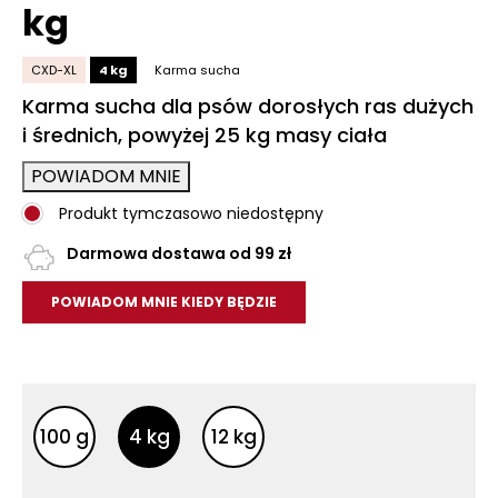
kg
CXD-XL
4 kg
Karma sucha
Karma sucha dla psów dorosłych ras dużych
i średnich, powyżej 25 kg masy ciała
POWIADOM MNIE
Produkt tymczasowo niedostępny
Darmowa dostawa od 99 zł
POWIADOM MNIE KIEDY BĘDZIE
Inne opakowania
Inne opakowania
100 g
4 kg
12 kg