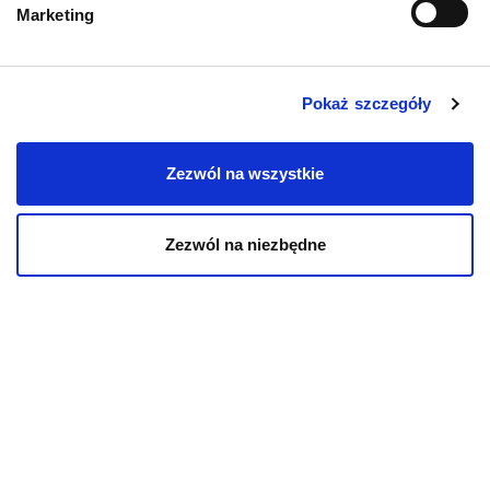
Marketing
Karmy bytowe dla psów
Karmy organiczne dla psów dorosłych
Pokaż szczegóły
Karmy weterynaryjne dla psów
Zezwól na wszystkie
Przysmaki dla psa
Zezwól na niezbędne
KOT
Karmy bytowe dla kotów
Karmy organiczne dla kotów