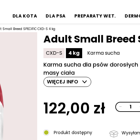
DLA KOTA
DLA PSA
PREPARATY WET.
DERM
t Small Breed SPECIFIC CXD-S 4 kg
Adult Small Breed
CXD-S
4 kg
Karma sucha
Karma sucha dla psów dorosłych r
masy ciała
WIĘCEJ INFO
122,00
zł
ilość
-
Alternativ
Adult
Small
Breed
Produkt dostępny
Wysyłam
SPECIFIC