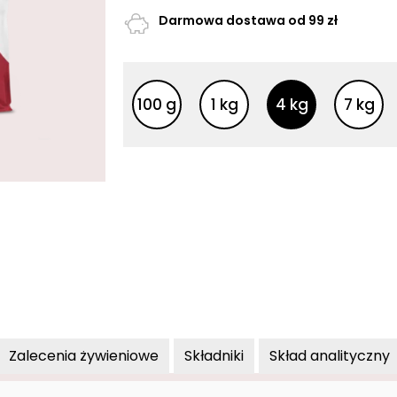
CXD-
Darmowa dostawa od 99 zł
S
4
Inne opakowania
Inne opakowania
kg
100 g
1 kg
4 kg
7 kg
Zalecenia żywieniowe
Składniki
Skład analityczny