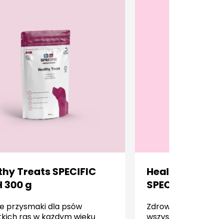
thy Treats SPECIFIC
Healthy Treats
 300 g
SPECIFIC CT-H
e przysmaki dla psów
Zdrowe mini-przys
tkich ras w każdym wieku
wszystkich ras w 