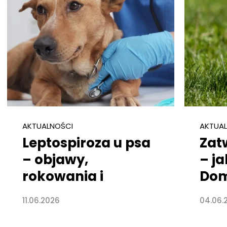
AKTUALNOŚCI
AKTUA
Leptospiroza u psa
Zat
– objawy,
– j
rokowania i
Dom
przyczyny
pro
11.06.2026
04.06.