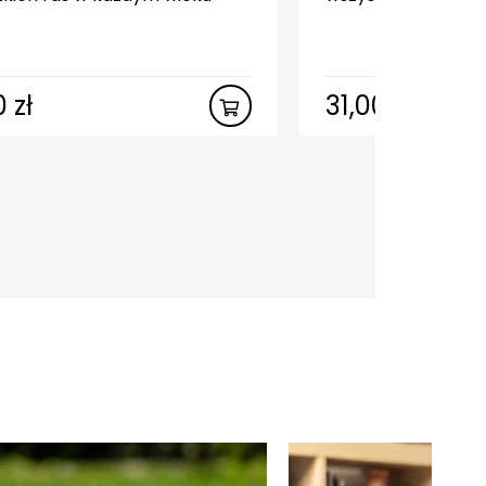
00
zł
31,00
zł