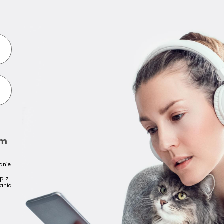
em
anie
p. z
zania