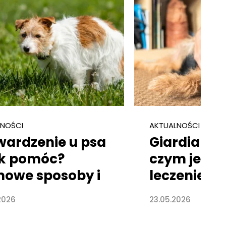
LNOŚCI
AKTUALNOŚCI
wardzenie u psa
Giardia u p
ak pomóc?
czym jest?
owe sposoby i
leczenie
filaktyka
2026
23.05.2026