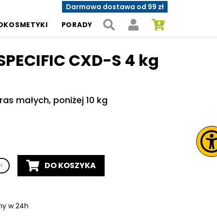
Darmowa dostawa od 99 zł
OKOSMETYKI
PORADY
 SPECIFIC CXD-S 4 kg
as małych, poniżej 10 kg
DO KOSZYKA
+
e:
y w 24h