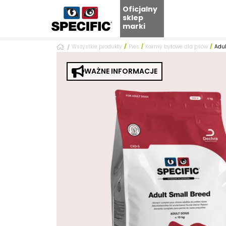
Oficjalny
sklep
marki
Skip
Wszystkie produkty
Pies
Karmy bytowe dla psów
Adul
to
content
WAŻNE INFORMACJE