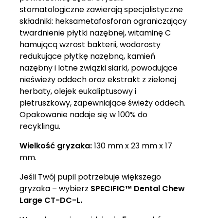
stomatologiczne zawierają specjalistyczne
składniki: heksametafosforan ograniczający
twardnienie płytki nazębnej, witaminę C
hamującą wzrost bakterii, wodorosty
redukujące płytkę nazębną, kamień
nazębny i lotne związki siarki, powodujące
nieświeży oddech oraz ekstrakt z zielonej
herbaty, olejek eukaliptusowy i
pietruszkowy, zapewniające świeży oddech.
Opakowanie nadaje się w 100% do
recyklingu.
Wielkość gryzaka:
130 mm x 23 mm x 17
mm.
Jeśli Twój pupil potrzebuje większego
gryzaka – wybierz
SPECIFIC™
Dental Chew
Large CT-DC-L.