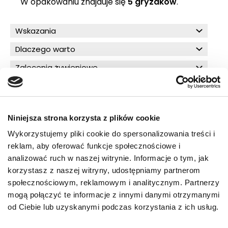
W opakowaniu znajduje się
5 gryzaków
.
Wskazania
Dlaczego warto
Zalecenia żywieniowe
Składniki
Skład analityczny
Niniejsza strona korzysta z plików cookie
Wykorzystujemy pliki cookie do spersonalizowania treści i
reklam, aby oferować funkcje społecznościowe i
O!MEGA porady dla Ciebie
analizować ruch w naszej witrynie. Informacje o tym, jak
korzystasz z naszej witryny, udostępniamy partnerom
społecznościowym, reklamowym i analitycznym. Partnerzy
mogą połączyć te informacje z innymi danymi otrzymanymi
PRZECZYTAJ WIĘCEJ
od Ciebie lub uzyskanymi podczas korzystania z ich usług.