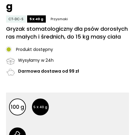
g
CT-DC-S
5 X 40 g
Przysmaki
Gryzak stomatologiczny dla psów dorosłych
ras małych i średnich, do 15 kg masy ciała
Produkt dostępny
Wysyłamy w 24h
Darmowa dostawa od 99 zł
Inne opakowania
Inne opakowania
100 g
5 X 40 g