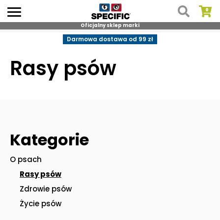
Oficjalny sklep marki
Skip
Darmowa dostawa od 99 zł
to
content
Rasy psów
Kategorie
O psach
Rasy psów
Zdrowie psów
Życie psów