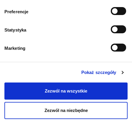
O psach
Preferencje
Cocker spaniel
angielski –
aportujący łowca ...
Statystyka
23.01.2025
Marketing
Pokaż szczegóły
Zezwól na wszystkie
Zezwól na niezbędne
O psach
Sznaucer
miniaturowy –