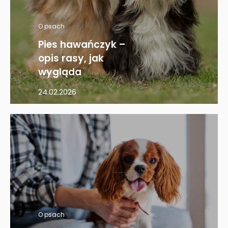
O psach
Pies hawańczyk –
opis rasy, jak
wygląda
24.02.2026
O psach