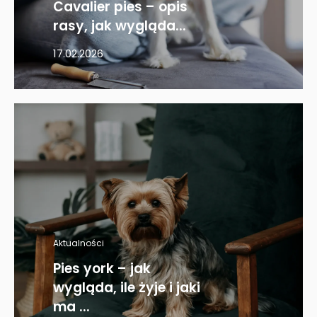
Cavalier pies – opis
rasy, jak wygląda...
17.02.2026
Aktualności
Pies york – jak
wygląda, ile żyje i jaki
ma ...