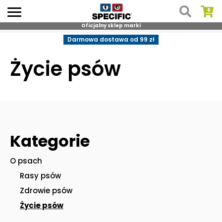
Oficjalny sklep marki
Skip
Darmowa dostawa od 99 zł
to
content
Życie psów
Kategorie
O psach
Rasy psów
Zdrowie psów
Życie psów