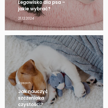
Legowisko dla psa –
jakie wybrać?
21.12.2024
O psach
Jak nauczyć
szczeniaka
czystości?