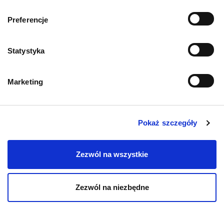
O psach
Preferencje
Puppy Yoga – nowy
trend
Statystyka
13.08.2024
Marketing
Pokaż szczegóły
Zezwól na wszystkie
Zezwól na niezbędne
O psach
Wyjeżdżasz z psem
na wakacje?