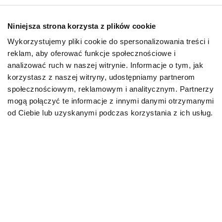
Niniejsza strona korzysta z plików cookie
Wykorzystujemy pliki cookie do spersonalizowania treści i
reklam, aby oferować funkcje społecznościowe i
O psach
analizować ruch w naszej witrynie. Informacje o tym, jak
Psietykieta – jak psy
korzystasz z naszej witryny, udostępniamy partnerom
się ze sobą
społecznościowym, reklamowym i analitycznym. Partnerzy
komunikują?
mogą połączyć te informacje z innymi danymi otrzymanymi
od Ciebie lub uzyskanymi podczas korzystania z ich usług.
12.09.2024