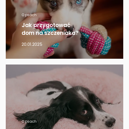
O psach
Jak przygotować
dom na szczeniaka?
20.01.2025
O psach