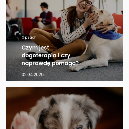
O psach
Czym jest
dogoterapia i czy
naprawdę pomaga?
02.04.2025