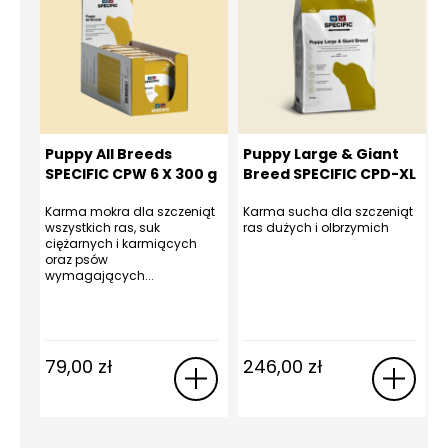
Puppy All Breeds
Puppy Large & Giant
SPECIFIC CPW 6 X 300 g
Breed SPECIFIC CPD-XL
12 kg
Karma mokra dla szczeniąt
Karma sucha dla szczeniąt
K
wszystkich ras, suk
ras dużych i olbrzymich
r
ciężarnych i karmiących
c
oraz psów
wymagających...
k
79,00
zł
246,00
zł