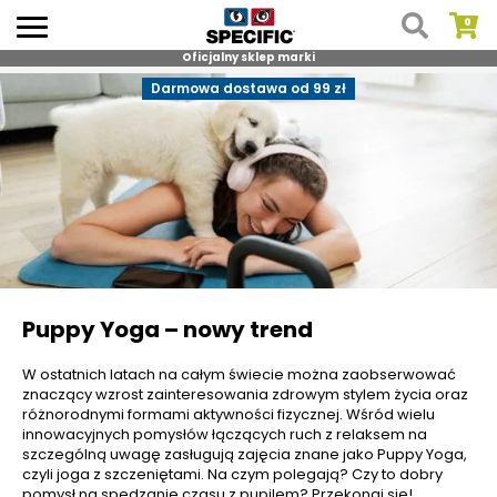
Oficjalny sklep marki
Skip
Darmowa dostawa od 99 zł
to
content
Puppy Yoga – nowy trend
W ostatnich latach na całym świecie można zaobserwować
znaczący wzrost zainteresowania zdrowym stylem życia oraz
różnorodnymi formami aktywności fizycznej. Wśród wielu
innowacyjnych pomysłów łączących ruch z relaksem na
szczególną uwagę zasługują zajęcia znane jako Puppy Yoga,
czyli joga z szczeniętami. Na czym polegają? Czy to dobry
pomysł na spędzanie czasu z pupilem? Przekonaj się!