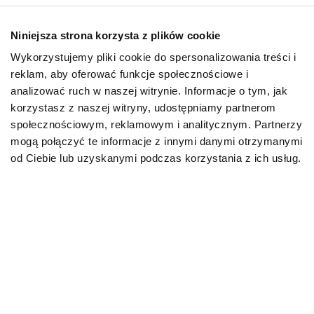
regularności w ćwiczeniach.
Niniejsza strona korzysta z plików cookie
Interakcje społeczne
Wykorzystujemy pliki cookie do spersonalizowania treści i
reklam, aby oferować funkcje społecznościowe i
Puppy Yoga często gromadzi grupy ludzi z podobnymi
analizować ruch w naszej witrynie. Informacje o tym, jak
zainteresowaniami. To świetna okazja do nawiązania
korzystasz z naszej witryny, udostępniamy partnerom
nowych znajomości, kontaktu z innymi miłośnikami
społecznościowym, reklamowym i analitycznym. Partnerzy
psów i jogi oraz wymiany doświadczeń.
mogą połączyć te informacje z innymi danymi otrzymanymi
od Ciebie lub uzyskanymi podczas korzystania z ich usług.
Zwiększenie empatii i
odpowiedzialności
Uczestnictwo w zajęciach z psami może pomóc w
rozwinięciu wrażliwości na potrzeby zwierząt. To
doświadczenie może rozwijać empatię i
odpowiedzialność wobec czworonogów.
Budowanie więzi z pupilem