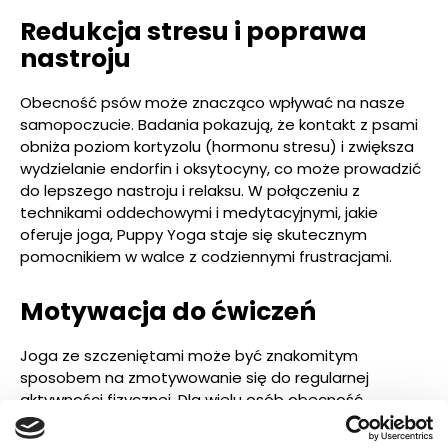
Redukcja stresu i poprawa
nastroju
Obecność psów może znacząco wpływać na nasze
samopoczucie. Badania pokazują, że kontakt z psami
obniża poziom kortyzolu (hormonu stresu) i zwiększa
wydzielanie endorfin i oksytocyny, co może prowadzić
do lepszego nastroju i relaksu. W połączeniu z
technikami oddechowymi i medytacyjnymi, jakie
oferuje joga, Puppy Yoga staje się skutecznym
pomocnikiem w walce z codziennymi frustracjami.
Motywacja do ćwiczeń
Joga ze szczeniętami może być znakomitym
sposobem na zmotywowanie się do regularnej
aktywności fizycznej. Dla wielu osób obecność
zwierząt to dodatkowy bodziec do wzięcia udziału w
zajęciach jogi, co może prowadzić do większej