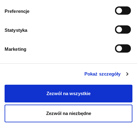
zainteresować
Preferencje
PRZECZYTAJ WIĘCEJ
Statystyka
Marketing
Pokaż szczegóły
Zezwól na wszystkie
AKTUALNOŚCI
AKTUALNO
Zezwól na niezbędne
Biegunka u kota – przyczyny,
Leptospir
co podać? Domowe sposoby
rokowania