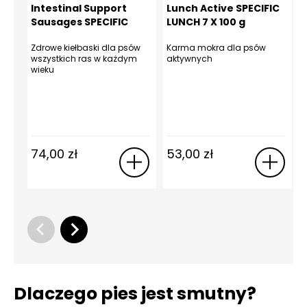
Intestinal Support
Lunch Active SPECIFIC
Sausages SPECIFIC
LUNCH 7 X 100 g
CT-IS 200 g
Zdrowe kiełbaski dla psów
Karma mokra dla psów
O
wszystkich ras w każdym
aktywnych
p
wieku
74,00
zł
53,00
zł
Dlaczego pies jest smutny?