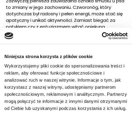
Zazwyczaj pierwsza zauważalna oznaka smutku u psa
to zmiany w jego zachowaniu. Czworonóg, który
dotychczas był radosny i pełen energii, może stać się
apatyczny i unikać aktywności. Zamiast biegać za
patykiem czy z entuzjazmem witać opiekuna
wchodzącego do domu, może zaszyć się w ulubionym,
bezpiecznym miejscu i spędzać czas w samotności.
Psy zmagające się z obniżeniem nastroju często są
niechętne do nawiązywania interakcji z otoczeniem
Niniejsza strona korzysta z plików cookie
(nie tylko z opiekunem, ale też np. innymi psami
podczas spacerów), ignorują przywołanie czy próby
Wykorzystujemy pliki cookie do spersonalizowania treści i
zachęcenia do zabawy.
reklam, aby oferować funkcje społecznościowe i
analizować ruch w naszej witrynie. Informacje o tym, jak
Apetyt
korzystasz z naszej witryny, udostępniamy partnerom
społecznościowym, reklamowym i analitycznym. Partnerzy
Smutek, stres, ale też np. ból, najczęściej objawiają się
mogą połączyć te informacje z innymi danymi otrzymanymi
utratą zainteresowania miską. Zdarza się jednak, że
od Ciebie lub uzyskanymi podczas korzystania z ich usług.
pies – zamiast utracić apetyt – zacznie się
kompulsywnie objadać. Wszelkie nagłe zmiany w
łaknieniu powinny zwrócić uwagę opiekuna i skłonić do