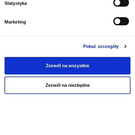
Statystyka
AKTUALNOŚCI
AKTUALNO
Biegunka u kota – przyczyny,
Leptospir
Marketing
co podać? Domowe sposoby
rokowania
23.06.2026
11.06.2026
Pokaż szczegóły
Zezwól na wszystkie
Zezwól na niezbędne