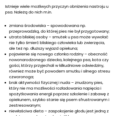
Istnieje wiele możliwych przyczyn obniżenia nastroju u
psa. Należą do nich m.in.
zmiana środowiska – spowodowana np.
przeprowadzką, do której pies nie był przygotowany;
utrata bliskiej osoby – smutek u psa może wywołać
nie tylko śmierć bliskiego człowieka lub zwierzęcia,
ale też np. dłuższy wyjazd opiekuna;
pojawienie się nowego członka rodziny – obecność
nowonarodzonego dziecka, kolejnego psa, kota czy
gości, którzy przyjechali w kilkudniowe odwiedziny,
również może być powodem smutku i silnego stresu
czworonoga;
brak aktywności fizycznej i nuda – znudzony pies,
który nie ma możliwości rozładowania napięcia i
spożytkowania energii poprzez szkolenie i zabawę z
opiekunem, szybko stanie się psem sfrustrowanym i
zestresowanym;
niewłaściwa dieta – zaspokojenie głodu jest jedną z