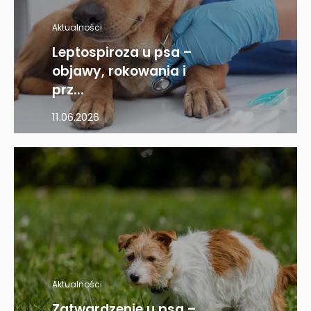
Aktualności
Leptospiroza u psa –
objawy, rokowania i
prz...
11.06.2026
Aktualności
Zatwardzenie u psa –