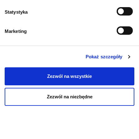
fil...
Statystyka
24.03.2025
Marketing
Pokaż szczegóły
Zezwól na wszystkie
Aktualności
Zezwól na niezbędne
Regulamin webinaru:
„5 filarów terapii...
14.03.2025