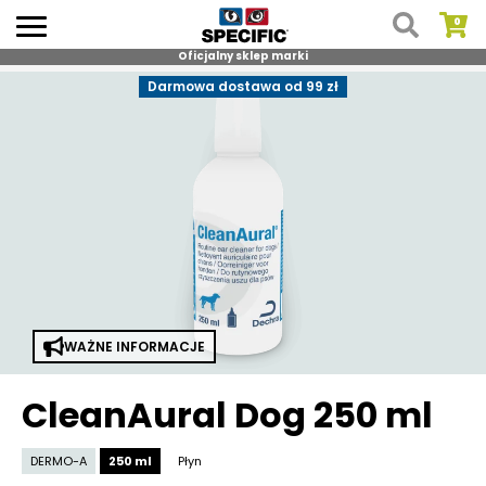
Oficjalny sklep marki
Skip
Darmowa dostawa od 99 zł
to
content
WAŻNE INFORMACJE
CleanAural Dog 250 ml
DERMO-A
250 ml
Płyn