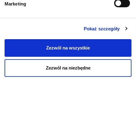
Karmy bytowe dla kotów
Marketing
Karmy organiczne dla kotów
Pokaż szczegóły
Karmy weterynaryjne dla kotów
Zezwól na wszystkie
Zezwól na niezbędne
INFORMACJE
Aktualności
O kotach
O psach