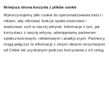
Niniejsza strona korzysta z plików cookie
Wykorzystujemy pliki cookie do spersonalizowania treści i
reklam, aby oferować funkcje społecznościowe i
analizować ruch w naszej witrynie. Informacje o tym, jak
korzystasz z naszej witryny, udostępniamy partnerom
AKTUALNOŚCI
AKTUALNO
społecznościowym, reklamowym i analitycznym. Partnerzy
Biegunka u kota – przyczyny,
Leptospir
mogą połączyć te informacje z innymi danymi otrzymanymi
co podać? Domowe sposoby
rokowania
od Ciebie lub uzyskanymi podczas korzystania z ich usług.
23.06.2026
11.06.2026