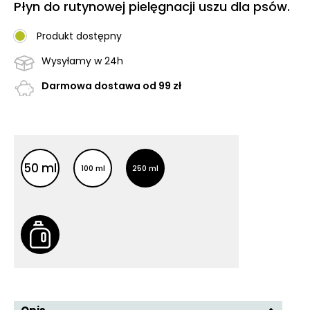
Płyn do rutynowej pielęgnacji uszu dla psów.
Produkt dostępny
Wysyłamy w 24h
Darmowa dostawa od 99 zł
Inne opakowania
Inne opakowania
50 ml
100 ml
250 ml