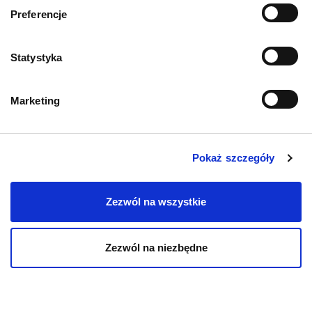
Preferencje
Statystyka
KOT
Marketing
Karmy bytowe dla kotów
Pokaż szczegóły
Karmy organiczne dla kotów
Karmy weterynaryjne dla kotów
Zezwól na wszystkie
Zezwól na niezbędne