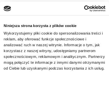
PRZECZYTAJ WIĘCEJ
Niniejsza strona korzysta z plików cookie
Wykorzystujemy pliki cookie do spersonalizowania treści i
reklam, aby oferować funkcje społecznościowe i
analizować ruch w naszej witrynie. Informacje o tym, jak
korzystasz z naszej witryny, udostępniamy partnerom
społecznościowym, reklamowym i analitycznym. Partnerzy
mogą połączyć te informacje z innymi danymi otrzymanymi
od Ciebie lub uzyskanymi podczas korzystania z ich usług.
AKTUALNOŚCI
AKTUALNO
Biegunka u kota – przyczyny,
Leptospir
co podać? Domowe sposoby
rokowania
23.06.2026
11.06.2026