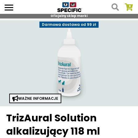
Oficjalny sklep marki
Skip
Darmowa dostawa od 99 zł
to
content
WAŻNE INFORMACJE
TrizAural Solution
alkalizujący 118 ml